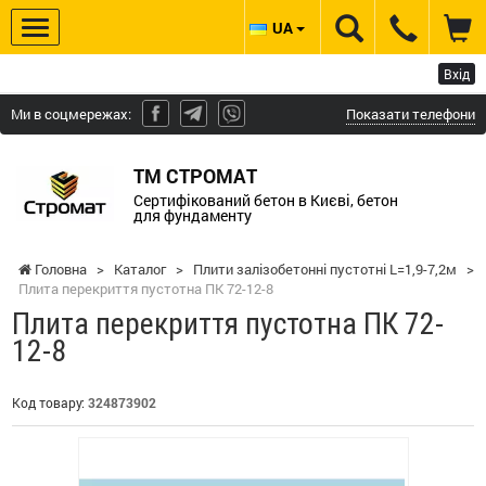
UA
Вхід
Ми в соцмережах:
Показати телефони
ТМ СТРОМАТ
Сертифікований бетон в Києві, бетон
для фундаменту
Головна
>
Каталог
>
Плити залізобетонні пустотні L=1,9-7,2м
>
Плита перекриття пустотна ПК 72-12-8
Плита перекриття пустотна ПК 72-
12-8
Код товару:
324873902