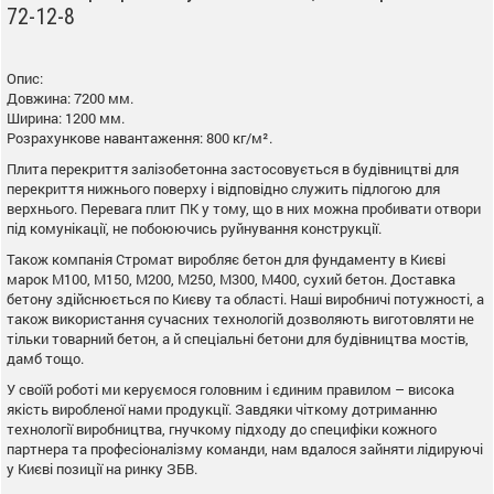
72-12-8
Опис:
Довжина: 7200 мм.
Ширина: 1200 мм.
Розрахункове навантаження: 800 кг/м².
Плита перекриття залізобетонна застосовується в будівництві для
перекриття нижнього поверху і відповідно служить підлогою для
верхнього. Перевага плит ПК у тому, що в них можна пробивати отвори
під комунікації, не побоюючись руйнування конструкції.
Також компанія Стромат виробляє бетон для фундаменту в Києві
марок М100, М150, М200, М250, М300, М400, сухий бетон. Доставка
бетону здійснюється по Києву та області. Наші виробничі потужності, а
також використання сучасних технологій дозволяють виготовляти не
тільки товарний бетон, а й спеціальні бетони для будівництва мостів,
дамб тощо.
У своїй роботі ми керуємося головним і єдиним правилом – висока
якість виробленої нами продукції. Завдяки чіткому дотриманню
технології виробництва, гнучкому підходу до специфіки кожного
партнера та професіоналізму команди, нам вдалося зайняти лідируючі
у Києві позиції на ринку ЗБВ.