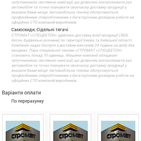
супутниковою системою навігації, що дозволяє контролювати рух
автомобіля та точно планувати своєчасну доставку продукції у
вказане Вами місце. Автомобільна техніка обслуговується
професійними співробітниками з багаторічним досвідом роботи на
офіційних СТО компаній-виробників.
Самоскиди, Сідельні тягачі
СТРОМАТ «СПЕЦБЕТОН» здійснює доставку всієї продукції (ЗБВ,
бетон, будівельні розчини) по території Києва та Київської області.
Компанія надає послуги з доставки вантажів 24 години на добу без
вихідних. Парк спеціальної техніки «СТРОМАТ «СПЕЦБЕТОН»
становить понад 70 одиниць. Машини компанії обладнані
супутниковою системою навігації, що дозволяє контролювати рух
автомобіля та точно планувати своєчасну доставку продукції у
вказане Вами місце. Автомобільна техніка обслуговується
професійними співробітниками з багаторічним досвідом роботи на
офіційних СТО компаній-виробників.
Варіанти оплати
По перерахунку