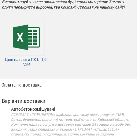
Використовуйте лише високоякісні будівельні матеріали! Замовте
плити перекриття виробництва компанії Стромат на нашому сайті.
Ціни на плити ПК L=1,9-
7,2м
Оплата та доставка
Варіанти доставки
Автобетонозмішувачі
СТРОМАТ «СПЕЦБЕТОН» здійснює доставку всієї продукції (ЗБВ,
бетон, будівельні розчини) по території Києва та Київської області.
Компанія надає послуги з доставки вантажів 24 години на добу без
вихідних. Парк спеціальної техніки «СТРОМАТ «СПЕЦБЕТОН»
становить понад 70 одиниць. Машини компанії обладнані