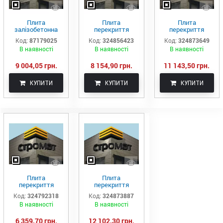
Плита
Плита
Плита
залізобетонна
перекриття
перекриття
багатопустотна
пустотна ПК 65-
пустотна ПК 68-
Код:
87179025
Код:
324856423
Код:
324873649
ПК71.12-8
12-8
15-8
В наявності
В наявності
В наявності
9 004,05 грн.
8 154,90 грн.
11 143,50 грн.
КУПИТИ
КУПИТИ
КУПИТИ
Плита
Плита
перекриття
перекриття
пустотна ПК 55-
пустотна ПК 71-
Код:
324792318
Код:
324873887
10-8
15-8
В наявності
В наявності
6 359,70 грн.
12 102,30 грн.