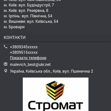
м. Київ: вул. Будіндустрії, 7
м. Київ: вул. Резервна, 8
м. Ірпінь: вул. Північна, 54
м. Вишневе: вул. Київська, 54
м. Бровари
КОНТАКТИ
+3809345xxxxx
+3809515xxxxx
Показати телефони
m
ale
vic
h_b
est
@uk
r.n
et
Україна, Київська обл., Київ, вул. Пшенична 2