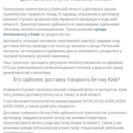
Пропонуємо купити бетон у Київській області з доставкою нашим
транспортом. Наявність понад 70 одиниць спецтехніки в автопарку
компанії Стромат дозволяє нам перевозити продукцію в будь-якій
кількості. Транспортування здійснюється самоскидами, сідельними
тягачами, автобетонозмішувачами. Також можлива
оренда
бетононасосу у Києві
та сусідніх містах.
Автомобілі оснащені системою супутникової навігації, завдяки чому
доставка бетону проводиться точно до вказаного місця. Ретельний
контроль та планування перевезень дають можливість укладатися у
часовий проміжок, зручний замовнику.
Наш транспорт проходить регулярне техобслуговування на офіційних
СТО, що унеможливлює ризик випадкових поломок у дорозі або зриву
домовленостей з клієнтами.
Хто здійснює доставку товарного бетону Київ?
Компанія Стромат пропонує якісний товарний бетон із паспортом. Крім
того, робимо доставку бетону по м. Києву та всій області.
У нас Ви можете купити бетон різним маркам: М100, М150, М200, М250,
М300, М400, а також сухий або спецбетон.
Доставка товарного бетону Київ здійснюється транспортом із власного
автопарку. Завдяки сучасній техніці, ми можемо оперативно
транспортувати бетон у будь-яку точку Києва та області. Також у нас
можлива оренда бетононасосів різних типів: стаціонарний, мобільний,
автобетононасос.