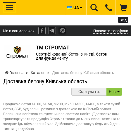
UA
Вхід
Ми в соцмережах:
Показати телефони
ТМ СТРОМАТ
Сертифікований бетон в Києві, бетон
для фундаменту
Головна
>
Каталог
>
Доставка бетону Київська область
Доставка бетону Київська область
Сортувати:
Нові
Продаємо бетон М100, М150, М200, М250, М300, М400, а також сухий
бетон, ЗБВ, будівельні розчини з доставкою по Київській області.
Розвинена логістика та супутникова система навігації дозволяє нам
транспортувати продукцію Стромат точно до місця вивантаження та
заздалегідь обумовлений час. Здійснюємо доставку у будь-який день
тижня цілодобово.