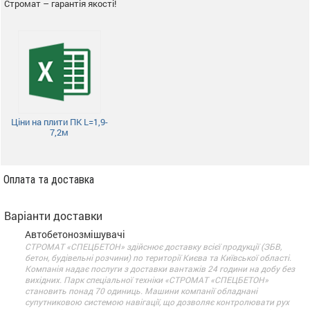
Стромат – гарантія якості!
Ціни на плити ПК L=1,9-
7,2м
Оплата та доставка
Варіанти доставки
Автобетонозмішувачі
СТРОМАТ «СПЕЦБЕТОН» здійснює доставку всієї продукції (ЗБВ,
бетон, будівельні розчини) по території Києва та Київської області.
Компанія надає послуги з доставки вантажів 24 години на добу без
вихідних. Парк спеціальної техніки «СТРОМАТ «СПЕЦБЕТОН»
становить понад 70 одиниць. Машини компанії обладнані
супутниковою системою навігації, що дозволяє контролювати рух