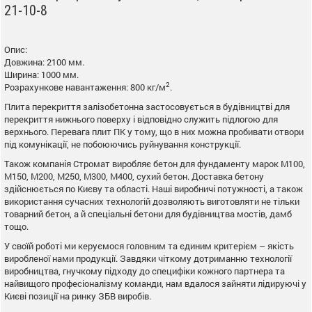
21-10-8
Опис:
Довжина: 2100 мм.
Ширина: 1000 мм.
2
Розрахункове навантаження: 800 кг/м
.
Плита перекриття залізобетонна застосовується в будівництві для
перекриття нижнього поверху і відповідно служить підлогою для
верхнього. Перевага плит ПК у тому, що в них можна пробивати отвори
під комунікації, не побоюючись руйнування конструкції.
Також компанія Стромат виробляє бетон для фундаменту марок М100,
М150, М200, М250, М300, М400, сухий бетон. Доставка бетону
здійснюється по Києву та області. Наші виробничі потужності, а також
використання сучасних технологій дозволяють виготовляти не тільки
товарний бетон, а й спеціальні бетони для будівництва мостів, дамб
тощо.
У своїй роботі ми керуємося головним та єдиним критерієм – якість
виробленої нами продукції. Завдяки чіткому дотриманню технології
виробництва, гнучкому підходу до специфіки кожного партнера та
найвищого професіоналізму команди, нам вдалося зайняти лідируючі у
Києві позиції на ринку ЗБВ виробів.