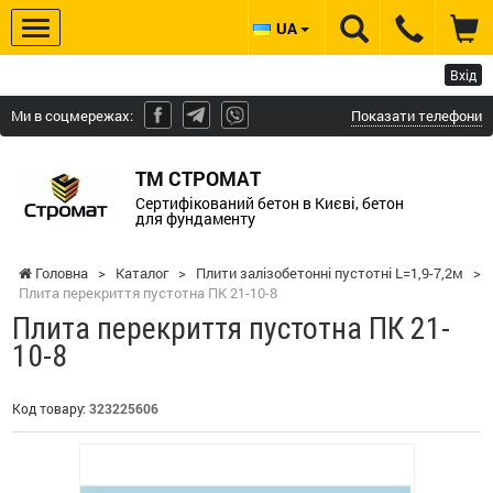
UA
Вхід
Ми в соцмережах:
Показати телефони
ТМ СТРОМАТ
Сертифікований бетон в Києві, бетон
для фундаменту
Головна
>
Каталог
>
Плити залізобетонні пустотні L=1,9-7,2м
>
Плита перекриття пустотна ПК 21-10-8
Плита перекриття пустотна ПК 21-
10-8
Код товару:
323225606