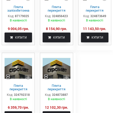
Плита
Плита
Плита
залізобетонна
перекриття
перекриття
багатопустотна
пустотна ПК 65-
пустотна ПК 68-
Код:
87179025
Код:
324856423
Код:
324873649
ПК71.12-8
12-8
15-8
В наявності
В наявності
В наявності
9 004,05 грн.
8 154,90 грн.
11 143,50 грн.
КУПИТИ
КУПИТИ
КУПИТИ
Плита
Плита
перекриття
перекриття
пустотна ПК 55-
пустотна ПК 71-
Код:
324792318
Код:
324873887
10-8
15-8
В наявності
В наявності
6 359,70 грн.
12 102,30 грн.