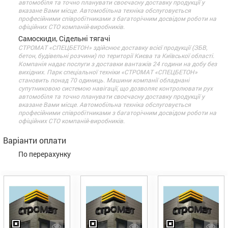
автомобіля та точно планувати своєчасну доставку продукції у
вказане Вами місце. Автомобільна техніка обслуговується
професійними співробітниками з багаторічним досвідом роботи на
офіційних СТО компаній-виробників.
Самоскиди, Сідельні тягачі
СТРОМАТ «СПЕЦБЕТОН» здійснює доставку всієї продукції (ЗБВ,
бетон, будівельні розчини) по території Києва та Київської області.
Компанія надає послуги з доставки вантажів 24 години на добу без
вихідних. Парк спеціальної техніки «СТРОМАТ «СПЕЦБЕТОН»
становить понад 70 одиниць. Машини компанії обладнані
супутниковою системою навігації, що дозволяє контролювати рух
автомобіля та точно планувати своєчасну доставку продукції у
вказане Вами місце. Автомобільна техніка обслуговується
професійними співробітниками з багаторічним досвідом роботи на
офіційних СТО компаній-виробників.
Варіанти оплати
По перерахунку