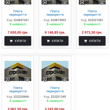
Плита
Плита
Плита
перекриття
перекриття
перекриття
пустотна ПК 63-
пустотна ПК 72-
пустотна ПК 20-
Код:
324847261
Код:
324873902
Код:
323221581
10-8
12-8
12-8
В наявності
В наявності
В наявності
7 650,00 грн.
9 146,85 грн.
2 973,30 грн.
КУПИТИ
КУПИТИ
КУПИТИ
Плита
Плита
перекриття
перекриття
пустотна ПК 21-
пустотна ПК 22-
Код:
323225606
Код:
323251345
10-8
12-8
В наявності
В наявності
3 062,55 грн.
3 162,00 грн.