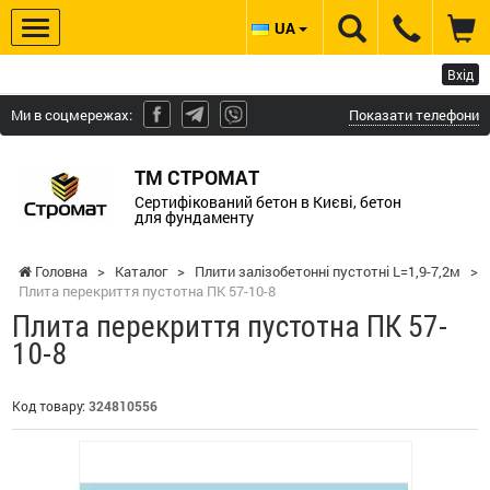
UA
Вхід
Ми в соцмережах:
Показати телефони
ТМ СТРОМАТ
Сертифікований бетон в Києві, бетон
для фундаменту
Головна
>
Каталог
>
Плити залізобетонні пустотні L=1,9-7,2м
>
Плита перекриття пустотна ПК 57-10-8
Плита перекриття пустотна ПК 57-
10-8
Код товару:
324810556