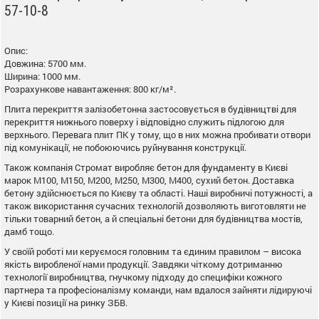
57-10-8
Опис:
Довжина: 5700 мм.
Ширина: 1000 мм.
Розрахункове навантаження: 800 кг/м².
Плита перекриття залізобетонна застосовується в будівництві для
перекриття нижнього поверху і відповідно служить підлогою для
верхнього. Перевага плит ПК у тому, що в них можна пробивати отвори
під комунікації, не побоюючись руйнування конструкції.
Також компанія Стромат виробляє бетон для фундаменту в Києві
марок М100, М150, М200, М250, М300, М400, сухий бетон. Доставка
бетону здійснюється по Києву та області. Наші виробничі потужності, а
також використання сучасних технологій дозволяють виготовляти не
тільки товарний бетон, а й спеціальні бетони для будівництва мостів,
дамб тощо.
У своїй роботі ми керуємося головним та єдиним правилом – висока
якість виробленої нами продукції. Завдяки чіткому дотриманню
технології виробництва, гнучкому підходу до специфіки кожного
партнера та професіоналізму команди, нам вдалося зайняти лідируючі
у Києві позиції на ринку ЗБВ.