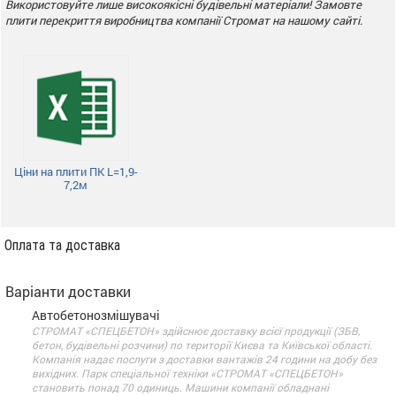
Використовуйте лише високоякісні будівельні матеріали! Замовте
плити перекриття виробництва компанії Стромат на нашому сайті.
Ціни на плити ПК L=1,9-
7,2м
Оплата та доставка
Варіанти доставки
Автобетонозмішувачі
СТРОМАТ «СПЕЦБЕТОН» здійснює доставку всієї продукції (ЗБВ,
бетон, будівельні розчини) по території Києва та Київської області.
Компанія надає послуги з доставки вантажів 24 години на добу без
вихідних. Парк спеціальної техніки «СТРОМАТ «СПЕЦБЕТОН»
становить понад 70 одиниць. Машини компанії обладнані