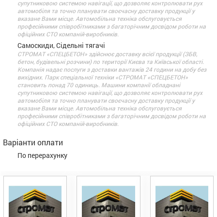
супутниковою системою навігації, що дозволяє контролювати рух
автомобіля та точно планувати своєчасну доставку продукції у
вказане Вами місце. Автомобільна техніка обслуговується
професійними співробітниками з багаторічним досвідом роботи на
офіційних СТО компаній-виробників.
Самоскиди, Сідельні тягачі
СТРОМАТ «СПЕЦБЕТОН» здійснює доставку всієї продукції (ЗБВ,
бетон, будівельні розчини) по території Києва та Київської області.
Компанія надає послуги з доставки вантажів 24 години на добу без
вихідних. Парк спеціальної техніки «СТРОМАТ «СПЕЦБЕТОН»
становить понад 70 одиниць. Машини компанії обладнані
супутниковою системою навігації, що дозволяє контролювати рух
автомобіля та точно планувати своєчасну доставку продукції у
вказане Вами місце. Автомобільна техніка обслуговується
професійними співробітниками з багаторічним досвідом роботи на
офіційних СТО компаній-виробників.
Варіанти оплати
По перерахунку