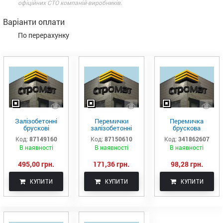
офіційних СТО компаній-виробників.
Варіанти оплати
По перерахунку
Залізобетонні
Перемички
Перемичка
брускові
залізобетонні
брускова
перемички (Київ)
брускові 3ПБ21-8-
залізобетонна
Код:
87149160
Код:
87150610
Код:
341862607
3ПБ39-8-п
п
2ПБ 16-1-п
В наявності
В наявності
В наявності
495,00 грн.
171,36 грн.
98,28 грн.
КУПИТИ
КУПИТИ
КУПИТИ