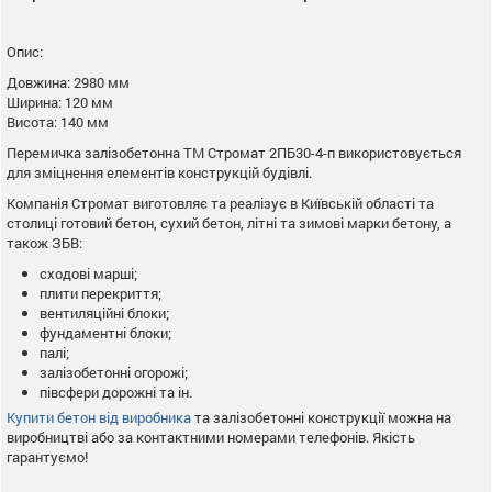
Опис:
Довжина: 2980 мм
Ширина: 120 мм
Висота: 140 мм
Перемичка залізобетонна ТМ Стромат 2ПБ30-4-п використовується
для зміцнення елементів конструкцій будівлі.
Компанія Стромат виготовляє та реалізує в Київській області та
столиці готовий бетон, сухий бетон, літні та зимові марки бетону, а
також ЗБВ:
сходові марші;
плити перекриття;
вентиляційні блоки;
фундаментні блоки;
палі;
залізобетонні огорожі;
півсфери дорожні та ін.
Купити бетон від виробника
та залізобетонні конструкції можна на
виробництві або за контактними номерами телефонів. Якість
гарантуємо!