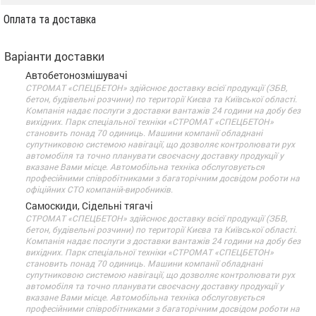
Оплата та доставка
Варіанти доставки
Автобетонозмішувачі
СТРОМАТ «СПЕЦБЕТОН» здійснює доставку всієї продукції (ЗБВ,
бетон, будівельні розчини) по території Києва та Київської області.
Компанія надає послуги з доставки вантажів 24 години на добу без
вихідних. Парк спеціальної техніки «СТРОМАТ «СПЕЦБЕТОН»
становить понад 70 одиниць. Машини компанії обладнані
супутниковою системою навігації, що дозволяє контролювати рух
автомобіля та точно планувати своєчасну доставку продукції у
вказане Вами місце. Автомобільна техніка обслуговується
професійними співробітниками з багаторічним досвідом роботи на
офіційних СТО компаній-виробників.
Самоскиди, Сідельні тягачі
СТРОМАТ «СПЕЦБЕТОН» здійснює доставку всієї продукції (ЗБВ,
бетон, будівельні розчини) по території Києва та Київської області.
Компанія надає послуги з доставки вантажів 24 години на добу без
вихідних. Парк спеціальної техніки «СТРОМАТ «СПЕЦБЕТОН»
становить понад 70 одиниць. Машини компанії обладнані
супутниковою системою навігації, що дозволяє контролювати рух
автомобіля та точно планувати своєчасну доставку продукції у
вказане Вами місце. Автомобільна техніка обслуговується
професійними співробітниками з багаторічним досвідом роботи на