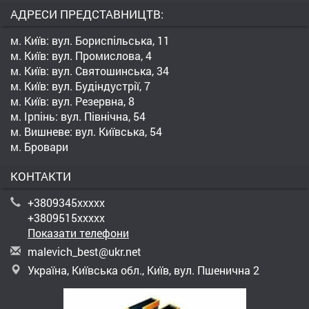
АДРЕСИ ПРЕДСТАВНИЦТВ:
м. Київ: вул. Бориспільська, 11
м. Київ: вул. Промислова, 4
м. Київ: вул. Святошинська, 34
м. Київ: вул. Будіндустрії, 7
м. Київ: вул. Резервна, 8
м. Ірпінь: вул. Північна, 54
м. Вишневе: вул. Київська, 54
м. Бровари
КОНТАКТИ
+3809345xxxxx
+3809515xxxxx
Показати телефони
m
ale
vic
h_b
est
@uk
r.n
et
Україна, Київська обл., Київ, вул. Пшенична 2