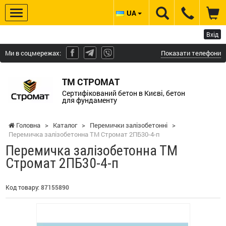
UA
Вхід
Ми в соцмережах:
Показати телефони
ТМ СТРОМАТ
Сертифікований бетон в Києві, бетон
для фундаменту
Головна
>
Каталог
>
Перемички залізобетонні
>
Перемичка залізобетонна ТМ Стромат 2ПБ30-4-п
Перемичка залізобетонна ТМ
Стромат 2ПБ30-4-п
Код товару:
87155890