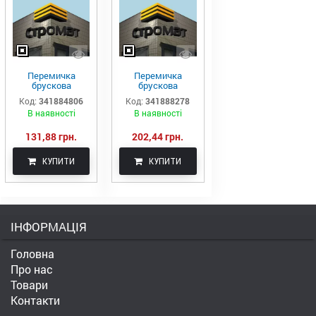
Перемичка
Перемичка
брускова
брускова
монолітна 3ПБ
монолітна 3ПБ
Код:
341884806
Код:
341888278
13-37-п
25-8-п
В наявності
В наявності
131,88 грн.
202,44 грн.
КУПИТИ
КУПИТИ
ІНФОРМАЦІЯ
Головна
Про нас
Товари
Контакти