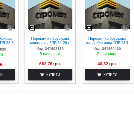
ускова
Перемичка брускова
Перемичка брускова
ПБ 22-3-
монолітна 5ПБ 34-20-п
залізобетонна 1ПБ 13-1
Код:
341903110
Код:
341860460
0820
В наявності
В наявності
ті
662,76 грн.
40,32 грн.
н.
ТИ
КУПИТИ
КУПИТИ