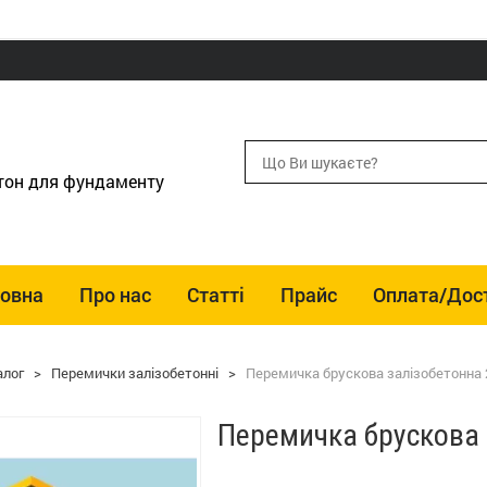
етон для фундаменту
ловна
Про нас
Статті
Прайс
Оплата/Дос
алог
>
Перемички залізобетонні
>
Перемичка брускова залізобетонна 
Перемичка брускова 