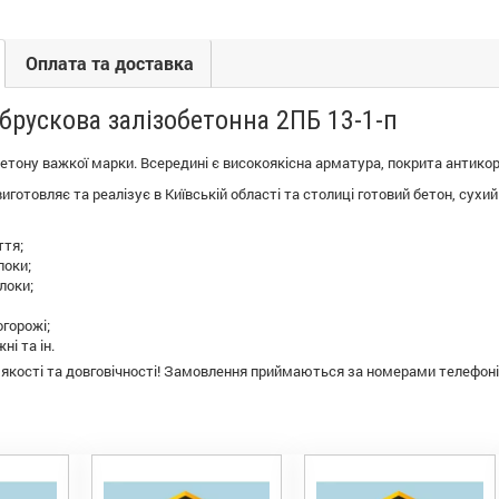
Оплата та доставка
брускова залізобетонна 2ПБ 13-1-п
бетону важкої марки. Всередині є високоякісна арматура, покрита антико
готовляє та реалізує в Київській області та столиці готовий бетон, сухий 
ття;
локи;
локи;
огорожі;
ні та ін.
 якості та довговічності! Замовлення приймаються за номерами телефоні