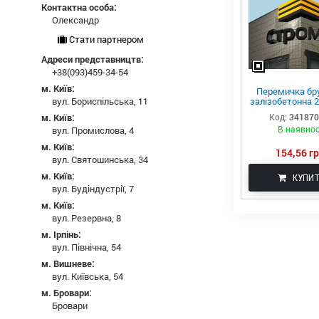
Контактна особа:
Олександр
Стати партнером
Адреси представництв:
+38(093)459-34-54
м. Київ:
Перемичка бр
залізобетонна 2
вул. Бориспільська, 11
п
Код:
34187
м. Київ:
В наявнос
вул. Промислова, 4
м. Київ:
154,56 гр
вул. Святошинська, 34
м. Київ:
КУПИ
вул. Будіндустрії, 7
м. Київ:
вул. Резервна, 8
м. Ірпінь:
вул. Північна, 54
м. Вишневе:
вул. Київська, 54
м. Бровари:
Бровари