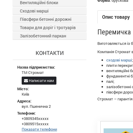
Форма
:
брускова
Вентиляційні блоки
Сходові марші
Опис товару
Півсфери бетонні дорожні
Товари для доріг і тротуарів
Перемичка 
Залізобетонний паркан
Виготовляється із 
Компанія Стромат ви
КОНТАКТИ
сходові марші
;
плити перекри
Назва підприємства:
вентиляційні б
ТМ Стромат
фундаментні б
Написати нам
палі;
залізобетонні 
Місто:
півсфери дорож
Київ
Стромат – гарантія
Адреса:
вул. Пшенична 2
Телефони:
+3809345xxxxx
+3809515xxxxx
Показати телефони