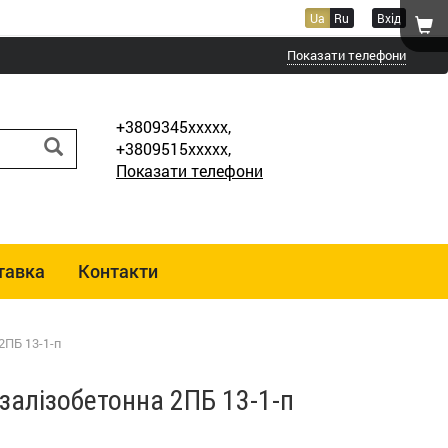
Ua
Ru
Вхід
Показати телефони
+3809345xxxxx,
+3809515xxxxx,
Показати телефони
тавка
Контакти
2ПБ 13-1-п
залізобетонна 2ПБ 13-1-п