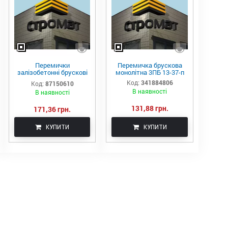
Перемички
Перемичка брускова
залізобетонні брускові
монолітна 3ПБ 13-37-п
3ПБ21-8-п
Код:
341884806
Код:
87150610
В наявності
В наявності
131,88 грн.
171,36 грн.
КУПИТИ
КУПИТИ