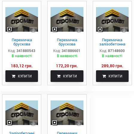
Перемичка
Перемичка
Перемичка
брускова
брускова
залізобетонна
монолітна 2ПБ
монолітна 3ПБ
брускова 5ПБ18-
Код:
341880543
Код:
341886601
Код:
87148600
29-4-п
16-37-п
27-п
В наявності
В наявності
В наявності
183,12 грн.
172,20 грн.
289,80 грн.
КУПИТИ
КУПИТИ
КУПИТИ
Залізобетонні
Перемички