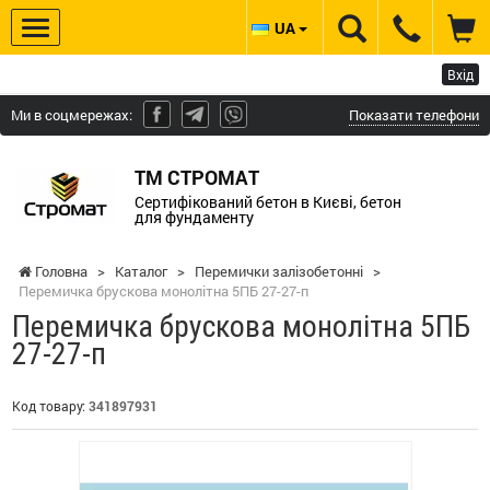
UA
Вхід
Ми в соцмережах:
Показати телефони
ТМ СТРОМАТ
Сертифікований бетон в Києві, бетон
для фундаменту
Головна
>
Каталог
>
Перемички залізобетонні
>
Перемичка брускова монолітна 5ПБ 27-27-п
Перемичка брускова монолітна 5ПБ
27-27-п
Код товару:
341897931