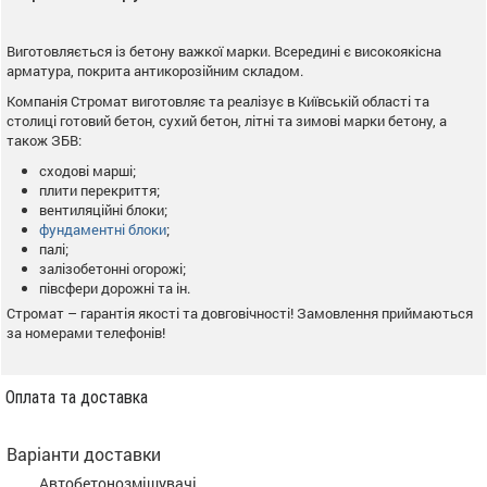
Виготовляється із бетону важкої марки. Всередині є високоякісна
арматура, покрита антикорозійним складом.
Компанія Стромат виготовляє та реалізує в Київській області та
столиці готовий бетон, сухий бетон, літні та зимові марки бетону, а
також ЗБВ:
сходові марші;
плити перекриття;
вентиляційні блоки;
фундаментні блоки
;
палі;
залізобетонні огорожі;
півсфери дорожні та ін.
Стромат – гарантія якості та довговічності! Замовлення приймаються
за номерами телефонів!
Оплата та доставка
Варіанти доставки
Автобетонозмішувачі