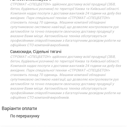
СТРОМАТ «СПЕЦБЕТОН» здійснює доставку всієї продукції (ЗБВ,
бетон, будівельні розчини) по території Києва та Київської області.
Компанія надає послуги з доставки вантажів 24 години на добу без
вихідних. Парк спеціальної техніки «СТРОМАТ «СПЕЦБЕТОН»
становить понад 70 одиниць. Машини компанії обладнані
супутниковою системою навігації, що дозволяє контролювати рух
автомобіля та точно планувати своєчасну доставку продукції у
вказане Вами місце. Автомобільна техніка обслуговується
професійними співробітниками з багаторічним досвідом роботи на
офіційних СТО компаній-виробників.
Самоскиди, Сідельні тягачі
СТРОМАТ «СПЕЦБЕТОН» здійснює доставку всієї продукції (ЗБВ,
бетон, будівельні розчини) по території Києва та Київської області.
Компанія надає послуги з доставки вантажів 24 години на добу без
вихідних. Парк спеціальної техніки «СТРОМАТ «СПЕЦБЕТОН»
становить понад 70 одиниць. Машини компанії обладнані
супутниковою системою навігації, що дозволяє контролювати рух
автомобіля та точно планувати своєчасну доставку продукції у
вказане Вами місце. Автомобільна техніка обслуговується
професійними співробітниками з багаторічним досвідом роботи на
офіційних СТО компаній-виробників.
Варіанти оплати
По перерахунку