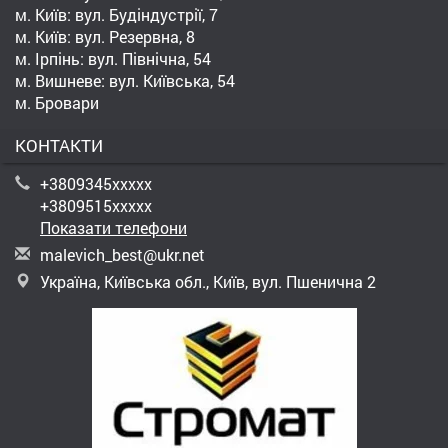
м. Київ: вул. Будіндустрії, 7
м. Київ: вул. Резервна, 8
м. Ірпінь: вул. Північна, 54
м. Вишневе: вул. Київська, 54
м. Бровари
КОНТАКТИ
+3809345xxxxx
+3809515xxxxx
Показати телефони
m
ale
vic
h_b
est
@uk
r.n
et
Україна, Київська обл., Київ, вул. Пшенична 2