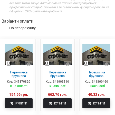
вказане Вами місце. Автомобільна техніка обслуговується
професійними співробітниками з багаторічним досвідом роботи на
офіційних СТО компаній-виробників.
Варіанти оплати
По перерахунку
Перемичка
Перемичка
Перемичка
брускова
брускова
брускова
залізобетонна
монолітна 5ПБ
залізобетонна
Код:
341870820
Код:
341903110
Код:
341860460
2ПБ 22-3-п
34-20-п
1ПБ 13-1
В наявності
В наявності
В наявності
154,56 грн.
662,76 грн.
40,32 грн.
КУПИТИ
КУПИТИ
КУПИТИ