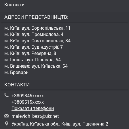
Контакти
АДРЕСИ ПРЕДСТАВНИЦТВ:
м. Київ: вул. Бориспільська, 11
м. Київ: вул. Промислова, 4
м. Київ: вул. Святошинська, 34
м. Київ: вул. Будіндустрії, 7
м. Київ: вул. Резервна, 8
м. Ірпінь: вул. Північна, 54
м. Вишневе: вул. Київська, 54
м. Бровари
КОНТАКТИ
+3809345xxxxx
+3809515xxxxx
Показати телефони
m
ale
vic
h_b
est
@uk
r.n
et
Україна, Київська обл., Київ, вул. Пшенична 2