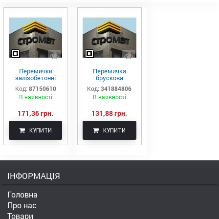
Перемички
Перемичка
залізобетонні
брускова
брускові 3ПБ21-8-
монолітна 3ПБ
Код:
87150610
Код:
341884806
п
13-37-п
В наявності
В наявності
171,36 грн.
131,88 грн.
КУПИТИ
КУПИТИ
ІНФОРМАЦІЯ
Головна
Про нас
Товари