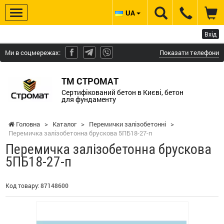
UA
Вхід
Ми в соцмережах:
Показати телефони
ТМ СТРОМАТ
Сертифікований бетон в Києві, бетон
для фундаменту
Головна
>
Каталог
>
Перемички залізобетонні
>
Перемичка залізобетонна брускова 5ПБ18-27-п
Перемичка залізобетонна брускова
5ПБ18-27-п
Код товару:
87148600