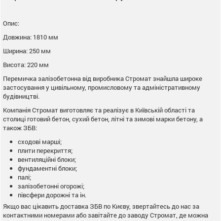
Опис:
Довжина: 1810 мм
Ширина: 250 мм
Висота: 220 мм
Перемичка залізобетонна від виробника Стромат знайшла широке
застосування у цивільному, промисловому та адміністративному
будівництві.
Компанія Стромат виготовляє та реалізує в Київській області та
столиці готовий бетон, сухий бетон, літні та зимові марки бетону, а
також ЗБВ:
сходові марші;
плити перекриття;
вентиляційні блоки;
фундаментні блоки;
палі;
залізобетонні огорожі;
півсфери дорожні та ін.
Якщо вас цікавить доставка ЗБВ по Києву, звертайтесь до нас за
контактними номерами або завітайте до заводу Стромат, де можна