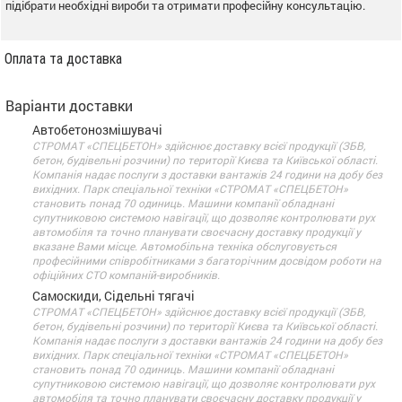
підібрати необхідні вироби та отримати професійну консультацію.
Оплата та доставка
Варіанти доставки
Автобетонозмішувачі
СТРОМАТ «СПЕЦБЕТОН» здійснює доставку всієї продукції (ЗБВ,
бетон, будівельні розчини) по території Києва та Київської області.
Компанія надає послуги з доставки вантажів 24 години на добу без
вихідних. Парк спеціальної техніки «СТРОМАТ «СПЕЦБЕТОН»
становить понад 70 одиниць. Машини компанії обладнані
супутниковою системою навігації, що дозволяє контролювати рух
автомобіля та точно планувати своєчасну доставку продукції у
вказане Вами місце. Автомобільна техніка обслуговується
професійними співробітниками з багаторічним досвідом роботи на
офіційних СТО компаній-виробників.
Самоскиди, Сідельні тягачі
СТРОМАТ «СПЕЦБЕТОН» здійснює доставку всієї продукції (ЗБВ,
бетон, будівельні розчини) по території Києва та Київської області.
Компанія надає послуги з доставки вантажів 24 години на добу без
вихідних. Парк спеціальної техніки «СТРОМАТ «СПЕЦБЕТОН»
становить понад 70 одиниць. Машини компанії обладнані
супутниковою системою навігації, що дозволяє контролювати рух
автомобіля та точно планувати своєчасну доставку продукції у