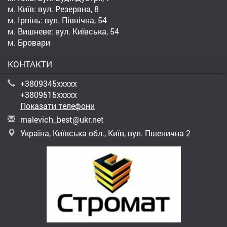
м. Київ: вул. Резервна, 8
м. Ірпінь: вул. Північна, 54
м. Вишневе: вул. Київська, 54
м. Бровари
КОНТАКТИ
+3809345xxxxx
+3809515xxxxx
Показати телефони
m
ale
vic
h_b
est
@uk
r.n
et
Україна, Київська обл., Київ, вул. Пшенична 2