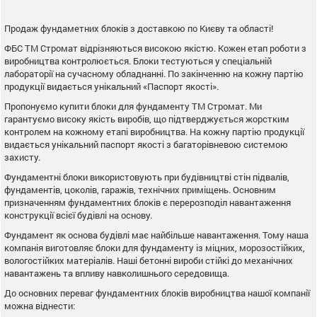
Продаж фундаметних блоків з доставкою по Києву та області!
ФБС ТМ Стромат відрізняються високою якістю. Кожен етап роботи з
виробництва контролюється. Блоки тестуються у спеціальній
лабораторії на сучасному обладнанні. По закінченню на кожну партію
продукції видається унікальний «Паспорт якості».
Пропонуємо купити блоки для фундаменту ТМ Стромат. Ми
гарантуємо високу якість виробів, що підтверджується жорстким
контролем на кожному етапі виробництва. На кожну партію продукції
видається унікальний паспорт якості з багаторівневою системою
захисту.
Фундаментні блоки використовують при будівництві стін підвалів,
фундаментів, цоколів, гаражів, технічних приміщень. Основним
призначенням фундаментних блоків є перерозподіл навантаження
конструкції всієї будівлі на основу.
Фундамент як основа будівлі має найбільше навантаження. Тому наша
компанія виготовляє блоки для фундаменту із міцних, морозостійких,
вологостійких матеріалів. Наші бетонні вироби стійкі до механічних
навантажень та впливу навколишнього середовища.
До основних переваг фундаментних блоків виробництва нашої компанії
можна віднести: