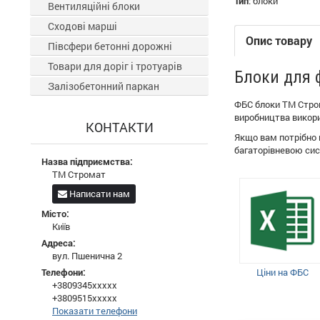
Тип
:
блоки
Вентиляційні блоки
Сходові марші
Опис товару
Півсфери бетонні дорожні
Товари для доріг і тротуарів
Блоки для ф
Залізобетонний паркан
ФБС блоки ТМ Стром
виробництва викори
КОНТАКТИ
Якщо вам потрібно 
багаторівневою си
Назва підприємства:
ТМ Стромат
Написати нам
Місто:
Київ
Адреса:
вул. Пшенична 2
Телефони:
Ціни на ФБС
+3809345xxxxx
+3809515xxxxx
Показати телефони