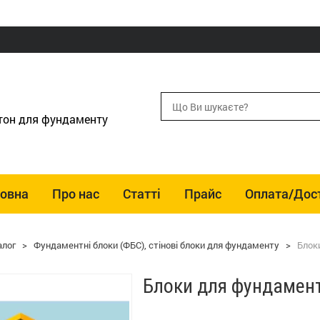
етон для фундаменту
ловна
Про нас
Статті
Прайс
Оплата/Дос
алог
>
Фундаментні блоки (ФБС), стінові блоки для фундаменту
>
Блоки
Блоки для фундаменту