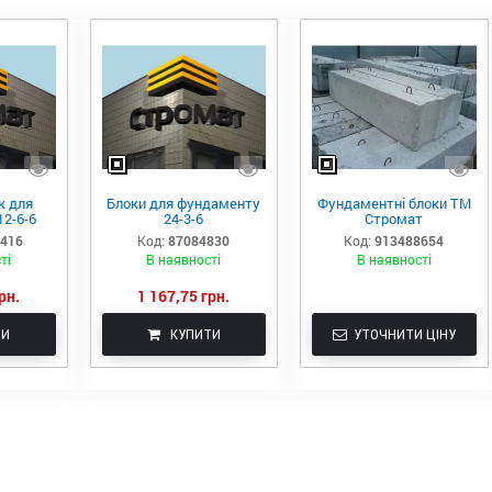
к для
Блоки для фундаменту
Фундаментні блоки ТМ
2-6-6
24-3-6
Стромат
0416
Код:
87084830
Код:
913488654
ті
В наявності
В наявності
рн.
1 167,75 грн.
ТИ
КУПИТИ
УТОЧНИТИ ЦІНУ