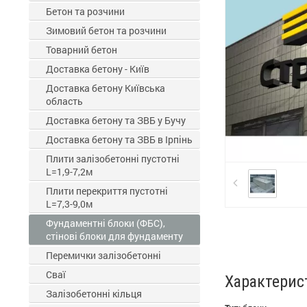
Бетон та розчини
Зимовий бетон та розчини
Товарний бетон
Доставка бетону - Київ
Доставка бетону Київська
область
Доставка бетону та ЗВБ у Бучу
Доставка бетону та ЗВБ в Ірпінь
Плити залізобетонні пустотні
L=1,9-7,2м
Плити перекриття пустотні
L=7,3-9,0м
Фундаментні блоки (ФБС),
стінові блоки для фундаменту
Перемички залізобетонні
Сваї
Характерис
Залізобетонні кільця