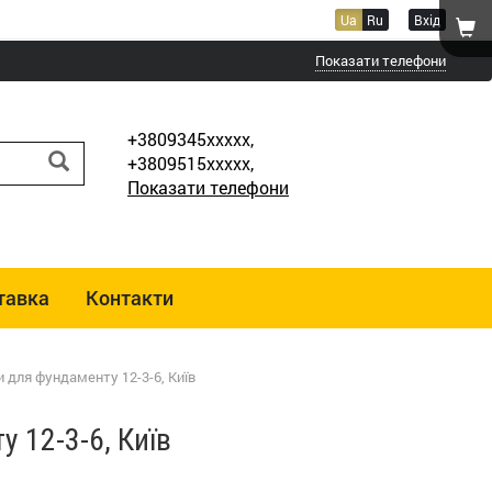
Ua
Ru
Вхід
Показати телефони
+3809345xxxxx,
+3809515xxxxx,
Показати телефони
тавка
Контакти
 для фундаменту 12-3-6, Київ
 12-3-6, Київ