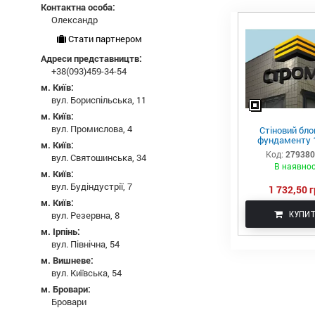
Контактна особа:
Олександр
Стати партнером
Адреси представництв:
+38(093)459-34-54
м. Київ:
вул. Бориспільська, 11
м. Київ:
вул. Промислова, 4
Стіновий бло
фундаменту 1
м. Київ:
Код:
27938
вул. Святошинська, 34
В наявнос
м. Київ:
вул. Будіндустрії, 7
1 732,50 г
м. Київ:
КУПИ
вул. Резервна, 8
м. Ірпінь:
вул. Північна, 54
м. Вишневе:
вул. Київська, 54
м. Бровари:
Бровари