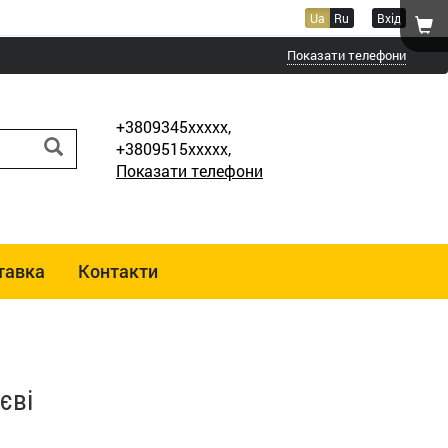
Ua
Ru
Вхід
Показати телефони
+3809345xxxxx,
+3809515xxxxx,
Показати телефони
тавка
Контакти
єві