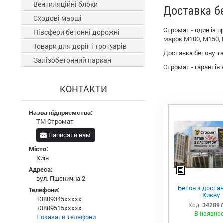
Вентиляційні блоки
Доставка бе
Сходові марші
Стромат - один із п
Півсфери бетонні дорожні
марок М100, М150, 
Товари для доріг і тротуарів
Доставка бетону та 
Залізобетонний паркан
Стромат - гарантія 
КОНТАКТИ
Назва підприємства:
ТМ Стромат
Написати нам
Місто:
Київ
Адреса:
вул. Пшенична 2
Бетон з доста
Телефони:
Києву
+3809345xxxxx
Код:
34289
+3809515xxxxx
В наявнос
Показати телефони