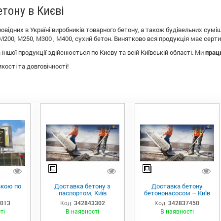
тону в Києві
ровідних в Україні виробників товарного бетону, а також будівельних сум
М200, М250, М300 , М400, сухий бетон. Винятково вся продукція має серти
іншої продукції здійснюється по Києву та всій Київській області. Ми
працю
якості та довговічності!
вкою по
Доставка бетону з
Доставка бетону
паспортом, Київ
бетононасосом – Київ
7013
Код:
342843302
Код:
342837450
ті
В наявності
В наявності