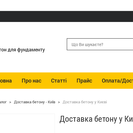
етон для фундаменту
ловна
Про нас
Статті
Прайс
Оплата/Дос
алог
>
Доставка бетону - Київ
>
Доставка бетону у Києві
Доставка бетону у Ки