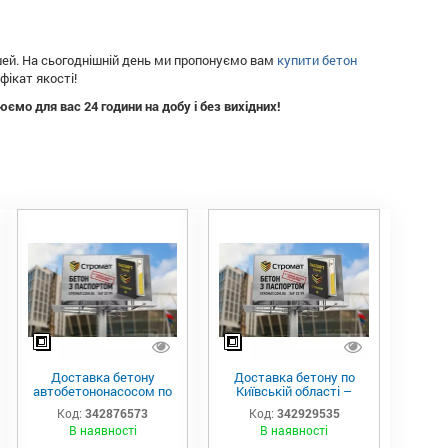
ішей. На сьогоднішній день ми пропонуємо вам
купити бетон
фікат якості!
ємо для вас 24 години на добу і без вихідних!
Доставка бетону
Доставка бетону по
автобетононасосом по
Київській області –
Києву
Буча, Ірпінь, Ворзель,
Код:
342876573
Код:
342929535
Гостомель
В наявності
В наявності