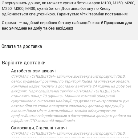
Звернувшись до нас, ви можете купити бетон марок М100, М150, М200,
М250, М300, М400, сухий бетон. Доставка бетону по Києву
здійснюється спецтехнікою. Гарантуємо чіткі терміни постачання!
Стромат – надійний виробник бетону найвищої якості!
Працюємо для
вас 24 години на добу та без вихідних!
Оплата та доставка
Варіанти доставки
Автобетонозмішувачі
СТРОМАТ «СПЕЦБЕТОН» здійснює доставку всієї продукції (ЗБВ,
бетон, будівельні розчини) по території Києва та Київської області.
Компанія надає послуги з доставки вантажів 24 години на добу без
вихідних. Парк спеціальної техніки «СТРОМАТ «СПЕЦБЕТОН»
становить понад 70 одиниць. Машини компанії обладнані
супутниковою системою навігації, що дозволяє контролювати рух
автомобіля та точно планувати своєчасну доставку продукції у
вказане Вами місце. Автомобільна техніка обслуговується
професійними співробітниками з багаторічним досвідом роботи на
офіційних СТО компаній-виробників.
Самоскиди, Сідельні тягачі
СТРОМАТ «СПЕЦБЕТОН» здійснює доставку всієї продукції (ЗБВ,
бетон, будівельні розчини) по території Києва та Київської області.