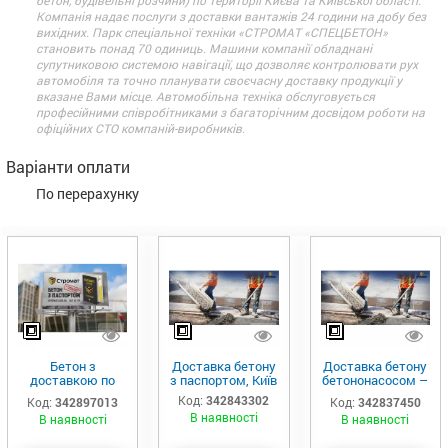
Компанія надає послуги з доставки вантажів 24 години на добу без
вихідних. Парк спеціальної техніки «СТРОМАТ «СПЕЦБЕТОН»
становить понад 70 одиниць. Машини компанії обладнані
супутниковою системою навігації, що дозволяє контролювати рух
автомобіля та точно планувати своєчасну доставку продукції у
вказане Вами місце. Автомобільна техніка обслуговується
професійними співробітниками з багаторічним досвідом роботи на
офіційних СТО компаній-виробників.
Варіанти оплати
По перерахунку
Бетон з
Доставка бетону
Доставка бетону
доставкою по
з паспортом, Київ
бетононасосом –
Києву
Київ
Код:
342843302
Код:
342897013
Код:
342837450
В наявності
В наявності
В наявності