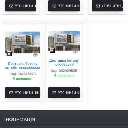
УТОЧНИТИ ЦІНУ
УТОЧНИТИ ЦІНУ
УТОЧНИТИ ЦІНУ
Доставка бетону
Доставка бетону
по Київській
автобетононасосом
області – Буча,
Код:
342929535
по Києву
Ірпінь, Ворзель,
Код:
342876573
В наявності
Гостомель
В наявності
УТОЧНИТИ ЦІНУ
УТОЧНИТИ ЦІНУ
ІНФОРМАЦІЯ