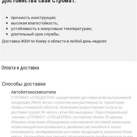
Достоинства свай Стромат:
прочность конструкции;
высокая влагостойкость;
устойчивость к минусовым температурам;
длительный срок службы.
Доставка ЖБИ по Киеву и области в любой день недели!
Оплата и доставка
Способы доставки
Автобетоносмесители
СТРОМАТ «СПЕЦБЕТОН» осуществляет доставку всей выпускаемой
продукции (ЖБИ, бетон, строительные растворы) по территории
Киева и Киевской области. Компания предоставляет услуги по
доставке грузов 24 часа в сутки без выходных. Парк специальной
техники «СТРОМАТ «СПЕЦБЕТОН» составляет более 70 единиц.
Машины компании оборудованы спутниковой системой навигации,
позволяющей контролировать движение автомобиля и точно
планировать своевременную доставку продукции в указанное Вами
место. Автомобильная техника обслуживается профессиональными