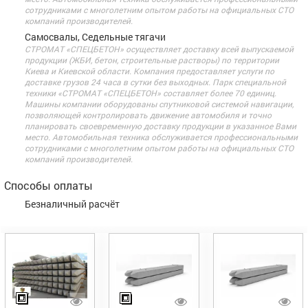
сотрудниками с многолетним опытом работы на официальных СТО
компаний производителей.
Самосвалы, Седельные тягачи
СТРОМАТ «СПЕЦБЕТОН» осуществляет доставку всей выпускаемой
продукции (ЖБИ, бетон, строительные растворы) по территории
Киева и Киевской области. Компания предоставляет услуги по
доставке грузов 24 часа в сутки без выходных. Парк специальной
техники «СТРОМАТ «СПЕЦБЕТОН» составляет более 70 единиц.
Машины компании оборудованы спутниковой системой навигации,
позволяющей контролировать движение автомобиля и точно
планировать своевременную доставку продукции в указанное Вами
место. Автомобильная техника обслуживается профессиональными
сотрудниками с многолетним опытом работы на официальных СТО
компаний производителей.
Способы оплаты
Безналичный расчёт