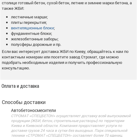
столице готовый бетон, сухой бетон, летние и зимние марки бетона, а
также ЖБИ:
лестничные марши;
плиты перекрытия;
вентиляционные блоки
;
фундаментные блоки;
железобетонные заборы;
полусферы дорожные и пр.
Если вас интересует доставка ЖБИ по Киеву, обращайтесь к нам по
контактным номерам или посетите завод Стромат, где можно
подобрать необходимые изделия и получить профессиональную
консультацию.
Оплата и доставка
Способы доставки
Автобетоносмесители
СТРОМАТ «СПЕЦБЕТОН» осуществляет доставку всей выпускаемой
продукции (ЖБИ, бетон, строительные растворы) по территории
Киева и Киевской области. Компания предоставляет услуги по
доставке грузов 24 часа в сутки без выходных. Парк специальной
техники «СТРОМАТ «СПЕЦБЕТОН» составляет более 70 единиц.