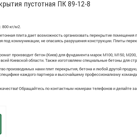
крытия пустотная ПК 89-12-8
 800 кг/м2.
етонная плита дает возможность организовать перекрытие помещения п
ия под коммуникации, не опасаясь разрушения конструкции. Плиты пере
омат производит бетон (Киев) для фундамента марок М100, М150, М200, 
всей Киевской области. Также изготовляем специальные бетоны для стро
тво производимых нами плит перекрытия, бетона и любой другой продук
 специфике каждого партнера и высочайшему профессионализму команды
я качества! Обращайтесь по контактным номерам телефонов и делайте з