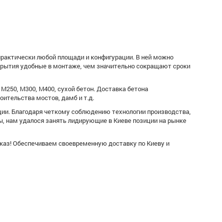
рактически любой площади и конфигурации. В ней можно
крытия удобные в монтаже, чем значительно сокращают сроки
М250, М300, М400, сухой бетон. Доставка бетона
ительства мостов, дамб и т.д.
ции. Благодаря четкому соблюдению технологии производства,
, нам удалося занять лидирующие в Киеве позиции на рынке
аказ! Обеспечиваем своевременную доставку по Киеву и