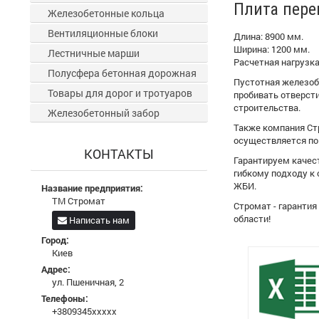
Плита пере
Железобетонные кольца
Вентиляционные блоки
Длина: 8900 мм.
Ширина: 1200 мм.
Лестничные марши
Расчетная нагрузка:
Полусфера бетонная дорожная
Пустотная железоб
Товары для дорог и тротуаров
пробивать отверст
строительства.
Железобетонный забор
Также компания Стр
осуществляется по 
КОНТАКТЫ
Гарантируем качес
гибкому подходу к
ЖБИ.
Название предприятия:
ТМ Стромат
Стромат - гаранти
области!
Написать нам
Город:
Киев
Адрес:
ул. Пшеничная, 2
Телефоны:
+3809345xxxxx