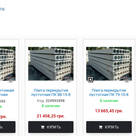
 ПК
етонная
Плита перекрытия
Плита перекрытия
тная
пустотная ПК 88-15-8
пустотная ПК 79-10-8
8
Код:
324993498
В наличии
595
В наличии
и
13 665,45 грн.
21 458,25 грн.
грн.
ТЬ
КУПИТЬ
КУПИТЬ