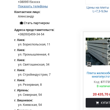
+3809515xxxxx
Показать телефоны
Цены на плиты
L=7,3-9,0м
Контактное лицо:
Александр
Стать партнером
Адреса представительств:
+38(093)459-34-54
г. Киев:
ул. Бориспольская, 11
г. Киев:
ул. Промышленная, 4
г. Киев:
ул. Святошинская, 34
г. Киев:
Плита железоб
ул. Стройиндустрии, 7
многопусто
ПК85.15-
г. Киев:
Код:
87173
ул. Резервная, 8
В наличи
г. Ирпень:
20 435,70 
ул. Северная, 54
г. Вишневое:
КУПИ
ул. Киевская, 54