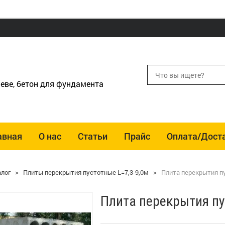
еве, бетон для фундамента
авная
О нас
Статьи
Прайс
Оплата/Дост
алог
>
Плиты перекрытия пустотные L=7,3-9,0м
>
Плита перекрытия пу
Плита перекрытия пу