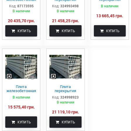
многопустотная
пустотная ПК 88-
пустотная ПК 79-
Код:
87173595
Код:
324993498
В наличии
ПК85.15-8
15-8
10-8
В наличии
В наличии
13 665,45 грн.
20 435,70 грн.
21 458,25 грн.
КУПИТЬ
КУПИТЬ
КУПИТЬ
Плита
Плита
железобетонная
перекрытия
многопустотная
пустотная ПК 87-
В наличии
Код:
324998923
ПК85.12-8
15-8
В наличии
15 575,40 грн.
21 119,10 грн.
КУПИТЬ
КУПИТЬ