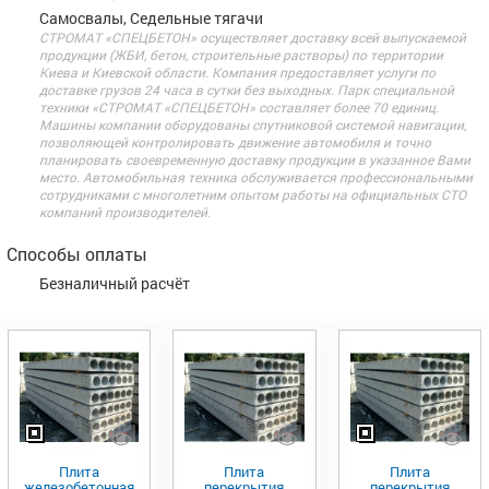
Самосвалы, Седельные тягачи
СТРОМАТ «СПЕЦБЕТОН» осуществляет доставку всей выпускаемой
продукции (ЖБИ, бетон, строительные растворы) по территории
Киева и Киевской области. Компания предоставляет услуги по
доставке грузов 24 часа в сутки без выходных. Парк специальной
техники «СТРОМАТ «СПЕЦБЕТОН» составляет более 70 единиц.
Машины компании оборудованы спутниковой системой навигации,
позволяющей контролировать движение автомобиля и точно
планировать своевременную доставку продукции в указанное Вами
место. Автомобильная техника обслуживается профессиональными
сотрудниками с многолетним опытом работы на официальных СТО
компаний производителей.
Способы оплаты
Безналичный расчёт
Плита
Плита
Плита
железобетонная
перекрытия
перекрытия