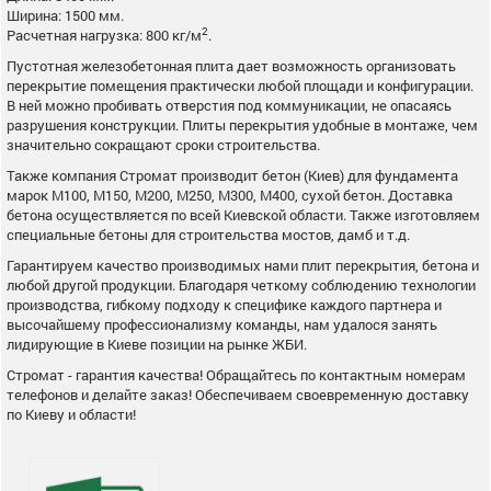
Ширина: 1500 мм.
2
Расчетная нагрузка: 800 кг/м
.
Пустотная железобетонная плита дает возможность организовать
перекрытие помещения практически любой площади и конфигурации.
В ней можно пробивать отверстия под коммуникации, не опасаясь
разрушения конструкции. Плиты перекрытия удобные в монтаже, чем
значительно сокращают сроки строительства.
Также компания Стромат производит бетон (Киев) для фундамента
марок М100, М150, М200, М250, М300, М400, сухой бетон. Доставка
бетона осуществляется по всей Киевской области. Также изготовляем
специальные бетоны для строительства мостов, дамб и т.д.
Гарантируем качество производимых нами плит перекрытия, бетона и
любой другой продукции. Благодаря четкому соблюдению технологии
производства, гибкому подходу к специфике каждого партнера и
высочайшему профессионализму команды, нам удалося занять
лидирующие в Киеве позиции на рынке ЖБИ.
Стромат - гарантия качества! Обращайтесь по контактным номерам
телефонов и делайте заказ! Обеспечиваем своевременную доставку
по Киеву и области!