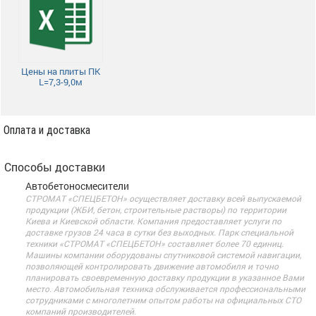
Цены на плиты ПК
L=7,3-9,0м
Оплата и доставка
Способы доставки
Автобетоносмесители
СТРОМАТ «СПЕЦБЕТОН» осуществляет доставку всей выпускаемой
продукции (ЖБИ, бетон, строительные растворы) по территории
Киева и Киевской области. Компания предоставляет услуги по
доставке грузов 24 часа в сутки без выходных. Парк специальной
техники «СТРОМАТ «СПЕЦБЕТОН» составляет более 70 единиц.
Машины компании оборудованы спутниковой системой навигации,
позволяющей контролировать движение автомобиля и точно
планировать своевременную доставку продукции в указанное Вами
место. Автомобильная техника обслуживается профессиональными
сотрудниками с многолетним опытом работы на официальных СТО
компаний производителей.