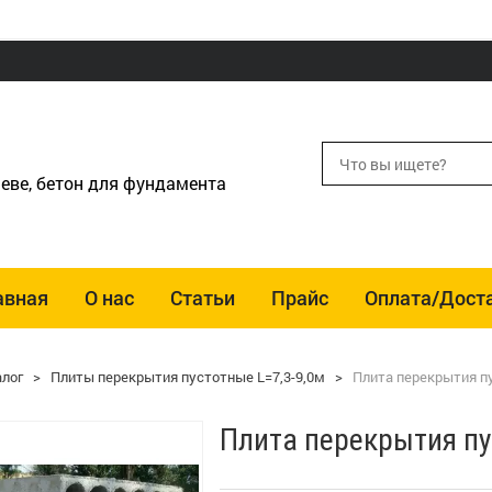
еве, бетон для фундамента
авная
О нас
Статьи
Прайс
Оплата/Дост
алог
>
Плиты перекрытия пустотные L=7,3-9,0м
>
Плита перекрытия пу
Плита перекрытия пу