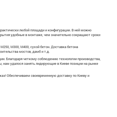
рактически любой площади и конфигурации. В ней можно
крытия удобные в монтаже, чем значительно сокращают сроки
М250, М300, М400, сухой бетон. Доставка бетона
ительства мостов, дамб и т.д.
ции. Благодаря четкому соблюдению технологии производства,
, нам удалося занять лидирующие в Киеве позиции на рынке
аказ! Обеспечиваем своевременную доставку по Киеву и