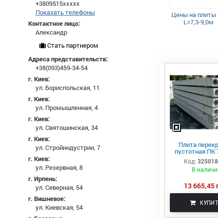
+3809515xxxxx
Показать телефоны
Цены на плиты
L=7,3-9,0м
Контактное лицо:
Александр
Стать партнером
Адреса представительств:
+38(093)459-34-54
г. Киев:
ул. Бориспольская, 11
г. Киев:
ул. Промышленная, 4
г. Киев:
ул. Святошинская, 34
г. Киев:
Плита перек
ул. Стройиндустрии, 7
пустотная ПК 
г. Киев:
Код:
32501
ул. Резервная, 8
В наличи
г. Ирпень:
13 665,45 
ул. Северная, 54
г. Вишневое:
КУПИ
ул. Киевская, 54