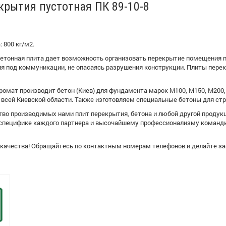
крытия пустотная ПК 89-10-8
 800 кг/м2.
етонная плита дает возможность организовать перекрытие помещения п
ия под коммуникации, не опасаясь разрушения конструкции. Плиты пере
омат производит бетон (Киев) для фундамента марок М100, М150, М200, 
всей Киевской области. Также изготовляем специальные бетоны для стро
тво производимых нами плит перекрытия, бетона и любой другой продук
 специфике каждого партнера и высочайшему профессионализму команды
я качества! Обращайтесь по контактным номерам телефонов и делайте з