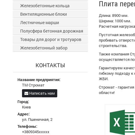
Плита пере
Железобетонные кольца
Вентиляционные блоки
Длина: 8900 мм.
Ширина: 1000 мм.
Лестничные марши
Расчетная нагрузка:
Полусфера бетонная дорожная
Пустотная железоб
Товары для дорог и тротуаров
пробивать отверст
строительства.
Железобетонный забор
Также компания Стр
осуществляется по 
КОНТАКТЫ
Гарантируем качес
гибкому подходу к
ЖБИ.
Название предприятия:
ТМ Стромат
Стромат - гаранти
области!
Написать нам
Город:
Киев
Адрес:
ул. Пшеничная, 2
Телефоны:
+3809345xxxxx