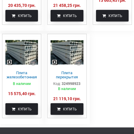
13 665,45 грн.
20 435,70 грн.
21 458,25 грн.
КУПИТЬ
КУПИТЬ
КУПИТЬ
Плита
Плита
железобетонная
перекрытия
многопустотная
пустотная ПК 87-
В наличии
Код:
324998923
ПК85.12-8
15-8
В наличии
15 575,40 грн.
21 119,10 грн.
КУПИТЬ
КУПИТЬ