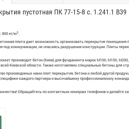
рытия пустотная ПК 77-15-8 с. 1.241.1 В39
2
: 800 кг/м
.
етонная плита дает возможность организовать перекрытие помещения п
ия под коммуникации, не опасаясь разрушения конструкции. Плиты пере
омат производит бетон (Киев) для фундамента марок М100, М150, М200, 
всей Киевской области. Также изготовляем специальные бетоны для стро
тво производимых нами плит перекрытия, бетона и любой другой продук
 специфике каждого партнера и высочайшему профессионализму команды
я качества! Обращайтесь по контактным номерам телефонов и делайте з