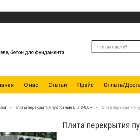
еве, бетон для фундамента
авная
О нас
Статьи
Прайс
Оплата/Дост
алог
>
Плиты перекрытия пустотные L=7,3-9,0м
>
Плита перекрытия пу
Плита перекрытия пу