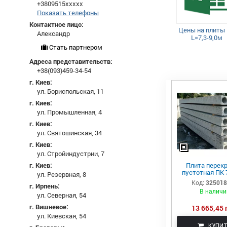
+3809515xxxxx
Показать телефоны
Контактное лицо:
Цены на плиты
Александр
L=7,3-9,0м
Стать партнером
Адреса представительств:
+38(093)459-34-54
г. Киев:
ул. Бориспольская, 11
г. Киев:
ул. Промышленная, 4
г. Киев:
ул. Святошинская, 34
г. Киев:
ул. Стройиндустрии, 7
Плита перек
г. Киев:
пустотная ПК 
ул. Резервная, 8
Код:
32501
г. Ирпень:
В наличи
ул. Северная, 54
г. Вишневое:
13 665,45 
ул. Киевская, 54
КУПИ