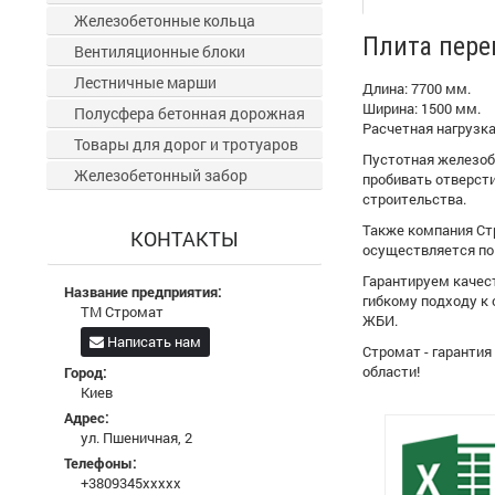
Железобетонные кольца
Плита перек
Вентиляционные блоки
Лестничные марши
Длина: 7700 мм.
Ширина: 1500 мм.
Полусфера бетонная дорожная
Расчетная нагрузка
Товары для дорог и тротуаров
Пустотная железоб
Железобетонный забор
пробивать отверст
строительства.
Также компания Стр
КОНТАКТЫ
осуществляется по 
Гарантируем качес
Название предприятия:
гибкому подходу к
ТМ Стромат
ЖБИ.
Написать нам
Стромат - гаранти
области!
Город:
Киев
Адрес:
ул. Пшеничная, 2
Телефоны:
+3809345xxxxx