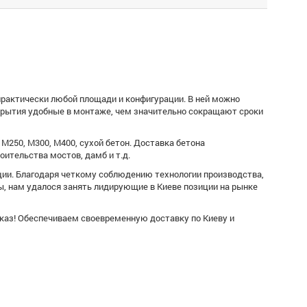
рактически любой площади и конфигурации. В ней можно
крытия удобные в монтаже, чем значительно сокращают сроки
М250, М300, М400, сухой бетон. Доставка бетона
ительства мостов, дамб и т.д.
ции. Благодаря четкому соблюдению технологии производства,
, нам удалося занять лидирующие в Киеве позиции на рынке
аказ! Обеспечиваем своевременную доставку по Киеву и