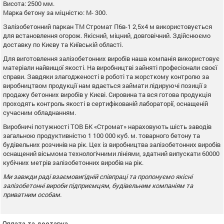
Висота: 2500 мм.
Марка бетону за міцністю: М- 300.
Залізобетонний паркан ТМ Стромат П6в-1 2,5х4 м використовується
для встановлення огорож. Якісний, міцний, довговічний. Здійснюємо
доставку по Києву та Київській області.
Для виготовлення залізобетонних виробів наша компанія використовує
матеріали найвищої якості. На виробництві зайняті професіонали своєї
справи. Завдяки злагодженості в роботі та жорсткому контролю за
виробництвом продукції нам вдається займати лідируючі позиції з
продажу бетонних виробів у Києві. Сировина та вся готова продукція
проходять контроль якості в сертифікованій лабораторії, оснащеній
сучасним обладнанням.
Виробничі потужності ТОВ БК «Стромат» нараховують шість заводів
загальною продуктивністю 1 100 000 куб. м. товарного бетону та
будівельних розчинів на рік. Цех із виробництва залізобетонних виробів
оснащений вісьмома технологічними лініями, здатний випускати 60000
кубічних метрів залізобетонних виробів на рік.
Ми завжди раді взаємовигідній співпраці та пропонуємо якісні
залізобетонні вироби підприємцям, будівельним компаніям та
приватним особам.