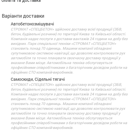
Оплата та доставка
Варіанти доставки
Автобетонозмішувачі
СТРОМАТ «СПЕЦБЕТОН» здійснює доставку всієї продукції (ЗБВ,
бетон, будівельні розчини) по території Києва та Київської області.
Компанія надає послуги з доставки вантажів 24 години на добу без
вихідних. Парк спеціальної техніки «СТРОМАТ «СПЕЦБЕТОН»
становить понад 70 одиниць. Машини компанії обладнані
супутниковою системою навігації, що дозволяє контролювати рух
автомобіля та точно планувати своєчасну доставку продукції у
вказане Вами місце. Автомобільна техніка обслуговується
професійними співробітниками з багаторічним досвідом роботи на
офіційних СТО компаній-виробників.
Самоскиди, Сідельні тягачі
СТРОМАТ «СПЕЦБЕТОН» здійснює доставку всієї продукції (ЗБВ,
бетон, будівельні розчини) по території Києва та Київської області.
Компанія надає послуги з доставки вантажів 24 години на добу без
вихідних. Парк спеціальної техніки «СТРОМАТ «СПЕЦБЕТОН»
становить понад 70 одиниць. Машини компанії обладнані
супутниковою системою навігації, що дозволяє контролювати рух
автомобіля та точно планувати своєчасну доставку продукції у
вказане Вами місце. Автомобільна техніка обслуговується
професійними співробітниками з багаторічним досвідом роботи на
офіційних СТО компаній-виробників.