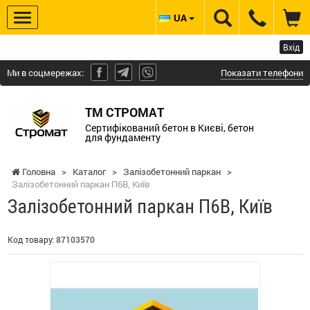
UA
Вхід
Ми в соцмережах:
Показати телефони
ТМ СТРОМАТ
Сертифікований бетон в Києві, бетон
для фундаменту
Головна
>
Каталог
>
Залізобетонний паркан
>
Залізобетонний паркан П6В, Київ
Залізобетонний паркан П6В, Київ
Код товару:
87103570