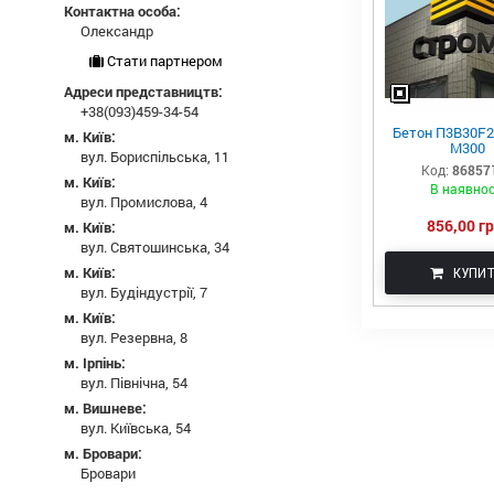
Контактна особа:
Олександр
Стати партнером
Адреси представництв:
+38(093)459-34-54
Бетон П3В30F
м. Київ:
М300
вул. Бориспільська, 11
Код:
86857
м. Київ:
В наявнос
вул. Промислова, 4
856,00 гр
м. Київ:
вул. Святошинська, 34
м. Київ:
КУПИ
вул. Будіндустрії, 7
м. Київ:
вул. Резервна, 8
м. Ірпінь:
вул. Північна, 54
м. Вишневе:
вул. Київська, 54
м. Бровари:
Бровари