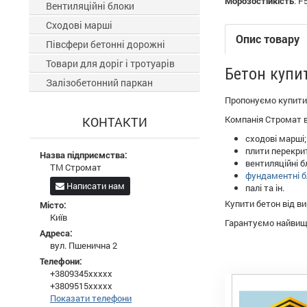
Морозостійкість
:
F
Вентиляційні блоки
Сходові марші
Опис товару
Півсфери бетонні дорожні
Товари для доріг і тротуарів
Бетон купи
Залізобетонний паркан
Пропонуємо купити 
Компанія Стромат ви
КОНТАКТИ
сходові марші;
плити перекри
Назва підприємства:
вентиляційні б
ТМ Стромат
фундаментні б
Написати нам
палі та ін.
Купити бетон від в
Місто:
Київ
Гарантуємо найвищу
Адреса:
вул. Пшенична 2
Телефони:
+3809345xxxxx
+3809515xxxxx
Показати телефони