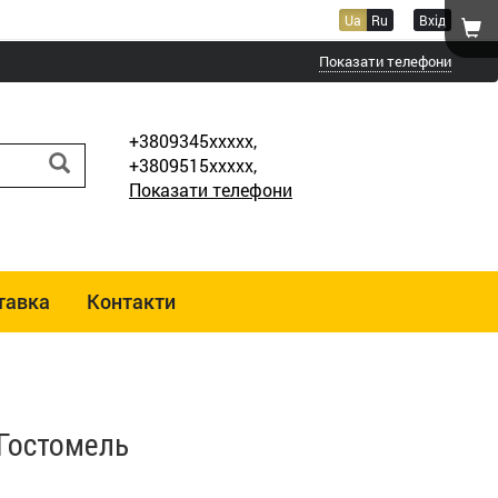
Ua
Ru
Вхід
Показати телефони
+3809345xxxxx,
+3809515xxxxx,
Показати телефони
тавка
Контакти
 Гостомель