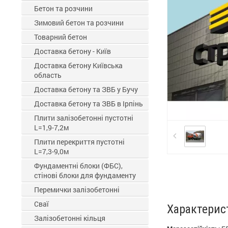
Бетон та розчини
Зимовий бетон та розчини
Товарний бетон
Доставка бетону - Київ
Доставка бетону Київська
область
Доставка бетону та ЗВБ у Бучу
Доставка бетону та ЗВБ в Ірпінь
Плити залізобетонні пустотні
L=1,9-7,2м
Плити перекриття пустотні
L=7,3-9,0м
Фундаментні блоки (ФБС),
стінові блоки для фундаменту
Перемички залізобетонні
Сваї
Характерис
Залізобетонні кільця