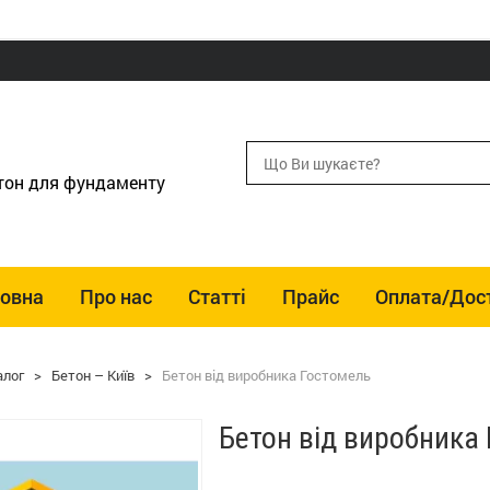
етон для фундаменту
ловна
Про нас
Статті
Прайс
Оплата/Дос
алог
>
Бетон – Київ
>
Бетон від виробника Гостомель
Бетон від виробника