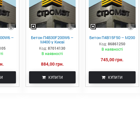
200W6 –
Бетон П4В30F200W6 –
Бетон П4В15F50 – М200
М400 у Києві
Код:
86861250
105
Код:
87014130
В наявності
ті
В наявності
745,00 грн.
н.
884,00 грн.
ТИ
КУПИТИ
КУПИТИ