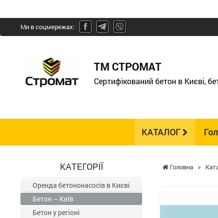
Ми в соцмережах:
ТМ СТРОМАТ
Сертифікований бетон в Києві, б
КАТАЛОГ
Го
КАТЕГОРІЇ
Головна
>
Кат
Оренда бетононасосів в Києві
Бетон – Київ
Бетон у регіоні