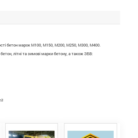
ості бетон марок М100, М150, М200, М250, М300, М400.
бетон, літні та зимові марки бетону, а також ЗБВ:
і!