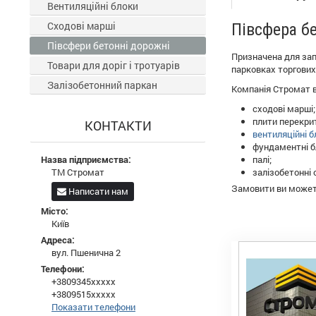
Вентиляційні блоки
Сходові марші
Півсфера б
Півсфери бетонні дорожні
Призначена для зап
Товари для доріг і тротуарів
парковках торгових 
Залізобетонний паркан
Компанія Стромат ви
сходові марші;
плити перекри
КОНТАКТИ
вентиляційні б
фундаментні б
Назва підприємства:
палі;
ТМ Стромат
залізобетонні о
Замовити ви может
Написати нам
Місто:
Київ
Адреса:
вул. Пшенична 2
Телефони:
+3809345xxxxx
+3809515xxxxx
Показати телефони