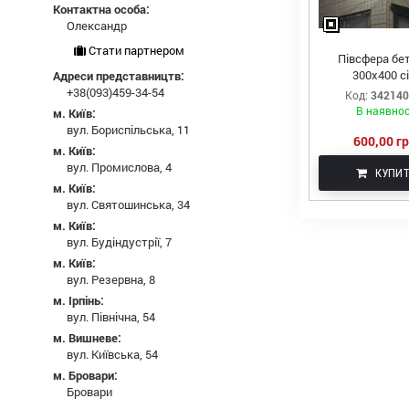
Контактна особа:
Олександр
Стати партнером
Півсфера бе
300х400 с
Адреси представництв:
+38(093)459-34-54
Код:
34214
В наявнос
м. Київ:
вул. Бориспільська, 11
600,00 гр
м. Київ:
вул. Промислова, 4
КУПИ
м. Київ:
вул. Святошинська, 34
м. Київ:
вул. Будіндустрії, 7
м. Київ:
вул. Резервна, 8
м. Ірпінь:
вул. Північна, 54
м. Вишневе:
вул. Київська, 54
м. Бровари:
Бровари