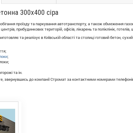
етонна 300х400 сіра
обігання проїзду та паркування автотранспорту, а також обмеження газон
центрів, прибудинкових територій, офісів, лікарень та поліклінік, готелів,
готовляє та реалізує в Київській області та столиці готовий бетон, сухий 
ття;
локи
;
локи;
горожі та ін.
е, звернувшись до компанії Стромат за контактними номерами телефоні