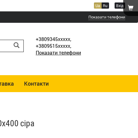
Ua
Ru
Вхід
Показати телефони
+3809345xxxxx,
+3809515xxxxx,
Показати телефони
тавка
Контакти
0х400 сіра