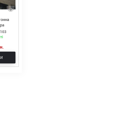
тонна
іра
0103
ті
н.
ТИ