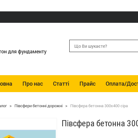
етон для фундаменту
ловна
Про нас
Статті
Прайс
Оплата/Дос
алог
>
Півсфери бетонні дорожні
>
Півсфера бетонна 300х400 сіра
Півсфера бетонна 30