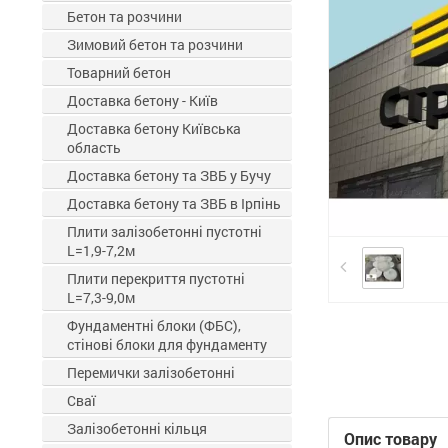
Бетон та розчини
Зимовий бетон та розчини
Товарний бетон
Доставка бетону - Київ
Доставка бетону Київська
область
Доставка бетону та ЗВБ у Бучу
Доставка бетону та ЗВБ в Ірпінь
Плити залізобетонні пустотні
L=1,9-7,2м
Плити перекриття пустотні
L=7,3-9,0м
Фундаментні блоки (ФБС),
стінові блоки для фундаменту
Перемички залізобетонні
Сваї
Залізобетонні кільця
Опис товару