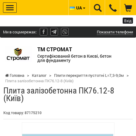
UA
Вхід
Ми в соцмережах:
Показати телефони
ТМ СТРОМАТ
Сертифікований бетон в Києві, бетон
для фундаменту
Головна
>
Каталог
>
Плити перекриття пустотні L=7,3-9,0м
>
Плита залізобетонна ПК76.12-8 (Київ)
Плита залізобетонна ПК76.12-8
(Київ)
Код товару:
87175210