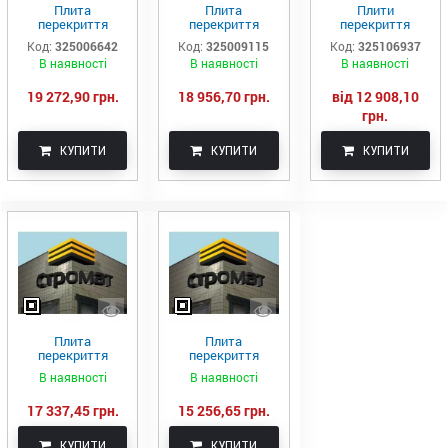
Плита
Плита
Плити
перекриття
перекриття
перекриття
пустотна ПК 82-
пустотна ПК 81-
пустотні L=7,3-
Код:
325006642
Код:
325009115
Код:
325106937
15-8
15-8
9,0м
В наявності
В наявності
В наявності
19 272,90 грн.
18 956,70 грн.
від 12 908,10
грн.
КУПИТИ
КУПИТИ
КУПИТИ
Плита
Плита
перекриття
перекриття
пустотна ПК 89-
пустотна ПК 83-
В наявності
В наявності
10-8
12-8
17 337,45 грн.
15 256,65 грн.
КУПИТИ
КУПИТИ