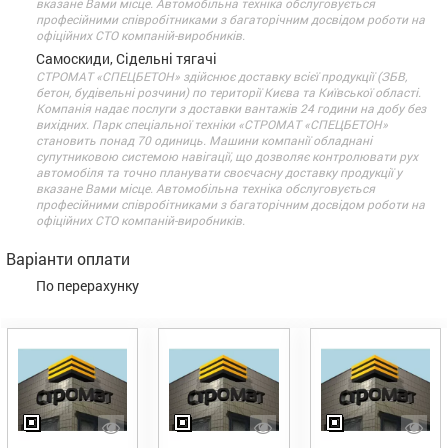
вказане Вами місце. Автомобільна техніка обслуговується
професійними співробітниками з багаторічним досвідом роботи на
офіційних СТО компаній-виробників.
Самоскиди, Сідельні тягачі
СТРОМАТ «СПЕЦБЕТОН» здійснює доставку всієї продукції (ЗБВ,
бетон, будівельні розчини) по території Києва та Київської області.
Компанія надає послуги з доставки вантажів 24 години на добу без
вихідних. Парк спеціальної техніки «СТРОМАТ «СПЕЦБЕТОН»
становить понад 70 одиниць. Машини компанії обладнані
супутниковою системою навігації, що дозволяє контролювати рух
автомобіля та точно планувати своєчасну доставку продукції у
вказане Вами місце. Автомобільна техніка обслуговується
професійними співробітниками з багаторічним досвідом роботи на
офіційних СТО компаній-виробників.
Варіанти оплати
По перерахунку