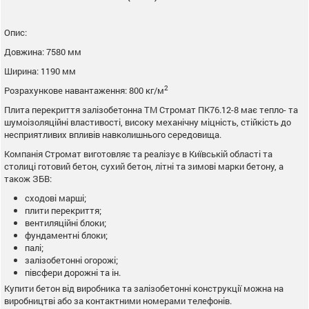
Опис:
Довжина: 7580 мм
Ширина: 1190 мм
2
Розрахункове навантаження: 800 кг/м
Плита перекриття залізобетонна ТМ Стромат ПК76.12-8 має тепло- та
шумоізоляційні властивості, високу механічну міцність, стійкість до
несприятливих впливів навколишнього середовища.
Компанія Стромат виготовляє та реалізує в Київській області та
столиці готовий бетон, сухий бетон, літні та зимові марки бетону, а
також ЗБВ:
сходові марші;
плити перекриття;
вентиляційні блоки;
фундаментні блоки;
палі;
залізобетонні огорожі;
півсфери дорожні та ін.
Купити бетон від виробника та залізобетонні конструкції можна на
виробництві або за контактними номерами телефонів.