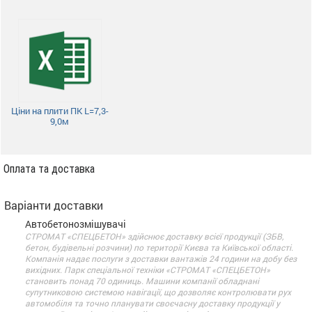
Ціни на плити ПК L=7,3-
9,0м
Оплата та доставка
Варіанти доставки
Автобетонозмішувачі
СТРОМАТ «СПЕЦБЕТОН» здійснює доставку всієї продукції (ЗБВ,
бетон, будівельні розчини) по території Києва та Київської області.
Компанія надає послуги з доставки вантажів 24 години на добу без
вихідних. Парк спеціальної техніки «СТРОМАТ «СПЕЦБЕТОН»
становить понад 70 одиниць. Машини компанії обладнані
супутниковою системою навігації, що дозволяє контролювати рух
автомобіля та точно планувати своєчасну доставку продукції у