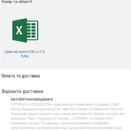
Києву та області!
Ціни на плити ПК L=7,3-
9,0м
Оплата та доставка
Варіанти доставки
Автобетонозмішувачі
СТРОМАТ «СПЕЦБЕТОН» здійснює доставку всієї продукції (ЗБВ,
бетон, будівельні розчини) по території Києва та Київської області.
Компанія надає послуги з доставки вантажів 24 години на добу без
вихідних. Парк спеціальної техніки «СТРОМАТ «СПЕЦБЕТОН»
становить понад 70 одиниць. Машини компанії обладнані
супутниковою системою навігації, що дозволяє контролювати рух