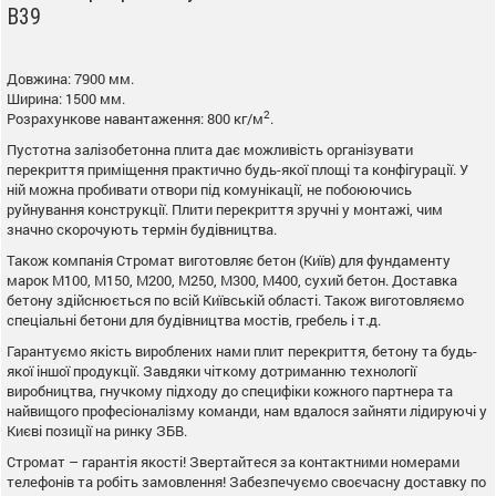
В39
Довжина: 7900 мм.
Ширина: 1500 мм.
2
Розрахункове навантаження: 800 кг/м
.
Пустотна залізобетонна плита дає можливість організувати
перекриття приміщення практично будь-якої площі та конфігурації. У
ній можна пробивати отвори під комунікації, не побоюючись
руйнування конструкції. Плити перекриття зручні у монтажі, чим
значно скорочують термін будівництва.
Також компанія Стромат виготовляє бетон (Київ) для фундаменту
марок М100, М150, М200, М250, М300, М400, сухий бетон. Доставка
бетону здійснюється по всій Київській області. Також виготовляємо
спеціальні бетони для будівництва мостів, гребель і т.д.
Гарантуємо якість вироблених нами плит перекриття, бетону та будь-
якої іншої продукції. Завдяки чіткому дотриманню технології
виробництва, гнучкому підходу до специфіки кожного партнера та
найвищого професіоналізму команди, нам вдалося зайняти лідируючі у
Києві позиції на ринку ЗБВ.
Стромат – гарантія якості! Звертайтеся за контактними номерами
телефонів та робіть замовлення! Забезпечуємо своєчасну доставку по