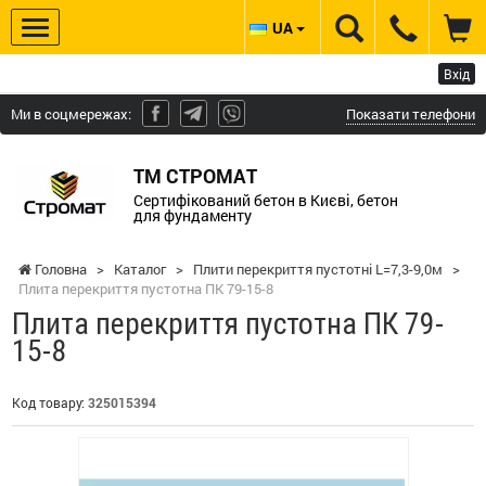
UA
Вхід
Ми в соцмережах:
Показати телефони
ТМ СТРОМАТ
Сертифікований бетон в Києві, бетон
для фундаменту
Головна
>
Каталог
>
Плити перекриття пустотні L=7,3-9,0м
>
Плита перекриття пустотна ПК 79-15-8
Плита перекриття пустотна ПК 79-
15-8
Код товару:
325015394