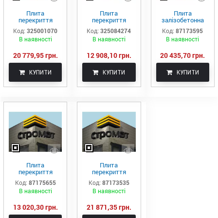
Плита
Плита
Плита
перекриття
перекриття
залізобетонна
пустотна ПК 86-
пустотна ПК 73-
багатопустотна
Код:
325001070
Код:
325084274
Код:
87173595
15-8
12-8
ПК85.15-8
В наявності
В наявності
В наявності
20 779,95 грн.
12 908,10 грн.
20 435,70 грн.
КУПИТИ
КУПИТИ
КУПИТИ
Плита
Плита
перекриття
перекриття
ПК74.12-8 - Київ
залізобетонна ПК
Код:
87175655
Код:
87173535
90.15-8
В наявності
В наявності
13 020,30 грн.
21 871,35 грн.