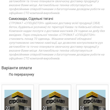
автомобіля та точно планувати своєчасну доставку продукції у
вказане Вами місце. Автомобільна техніка обслуговується
професійними співробітниками з багаторічним досвідом роботи на
офіційних СТО компаній-виробників.
Самоскиди, Сідельні тягачі
СТРОМАТ «СПЕЦБЕТОН» здійснює доставку всієї продукції (ЗБВ,
бетон, будівельні розчини) по території Києва та Київської області.
Компанія надає послуги з доставки вантажів 24 години на добу без
вихідних. Парк спеціальної техніки «СТРОМАТ «СПЕЦБЕТОН»
становить понад 70 одиниць. Машини компанії обладнані
супутниковою системою навігації, що дозволяє контролювати рух
автомобіля та точно планувати своєчасну доставку продукції у
вказане Вами місце. Автомобільна техніка обслуговується
професійними співробітниками з багаторічним досвідом роботи на
офіційних СТО компаній-виробників.
Варіанти оплати
По перерахунку