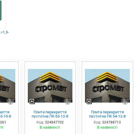
=1,9-
риття
Плита перекриття
Плита перекриття
3-10-8
пустотна ПК 63-12-8
пустотна ПК 54-12-8
7261
Код:
324847702
Код:
324788713
ті
В наявності
В наявності