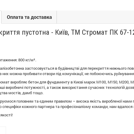
Оплата та доставка
риття пустотна - Київ, ТМ Стромат ПК 67-1
таження: 800 кг/м².
алізобетонна застосовується в будівництві для перекриття нижнього пове
 в них можна пробивати отвори під комунікації, не побоюючись руйнування
омат виробляє бетон для фундаменту в Києві марок М100, М150, М200, М2
аші виробничі потужності, а також використання сучасних технологій дозв
цтва мостів, дамб тощо.
керуємося головним та єдиним правилом – висока якість виробленої нами 
о специфіки кожного партнера та професіоналізму команди, нам вдалося за
якості!