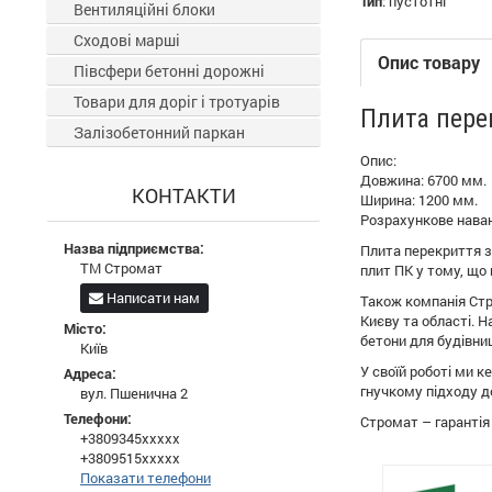
Тип
:
пустотні
Вентиляційні блоки
Сходові марші
Опис товару
Півсфери бетонні дорожні
Товари для доріг і тротуарів
Плита перек
Залізобетонний паркан
Опис:
Довжина: 6700 мм.
КОНТАКТИ
Ширина: 1200 мм.
Розрахункове наван
Назва підприємства:
Плита перекриття з
ТМ Стромат
плит ПК у тому, що
Написати нам
Також компанія Стр
Києву та області. Н
Місто:
бетони для будівни
Київ
У своїй роботі ми 
Адреса:
гнучкому підходу д
вул. Пшенична 2
Телефони:
Стромат – гарантія 
+3809345xxxxx
+3809515xxxxx
Показати телефони