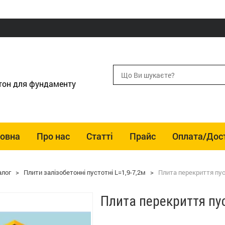
етон для фундаменту
ловна
Про нас
Статті
Прайс
Оплата/Дос
алог
>
Плити залізобетонні пустотні L=1,9-7,2м
>
Плита перекриття пус
Плита перекриття пу