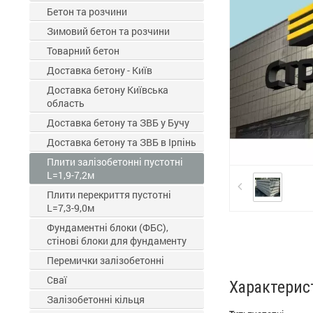
Бетон та розчини
Зимовий бетон та розчини
Товарний бетон
Доставка бетону - Київ
Доставка бетону Київська
область
Доставка бетону та ЗВБ у Бучу
Доставка бетону та ЗВБ в Ірпінь
Плити залізобетонні пустотні
L=1,9-7,2м
Плити перекриття пустотні
L=7,3-9,0м
Фундаментні блоки (ФБС),
стінові блоки для фундаменту
Перемички залізобетонні
Сваї
Характерис
Залізобетонні кільця