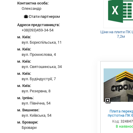
Контактна особа:
Олександр
Стати партнером
Адреси представництв:
+38(093)459-34-54
Ціни на плити ПК L
7,2м
м. Київ:
вул. Бориспільська, 11
м. Київ:
вул. Промислова, 4
м. Київ:
вул. Святошинська, 34
м. Київ:
вул. Будіндустрії, 7
м. Київ:
вул. Резервна, 8
м. Ірпінь:
вул. Північна, 54
м. Вишневе:
Плита перек
пустотна ПК 6
вул. Київська, 54
Код:
32484
м. Бровари:
В наявнос
Бровари