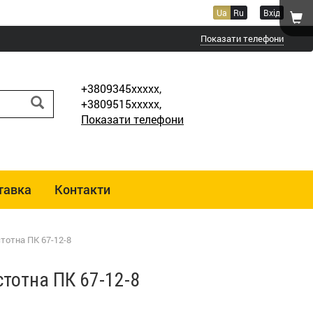
Ua
Ru
Вхід
Показати телефони
+3809345xxxxx,
+3809515xxxxx,
Показати телефони
тавка
Контакти
тотна ПК 67-12-8
стотна ПК 67-12-8