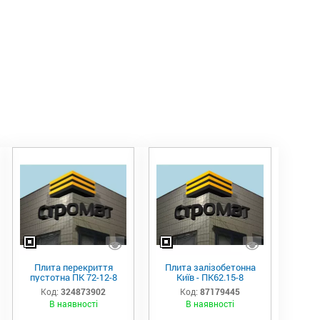
Плита перекриття
Плита залізобетонна
пустотна ПК 72-12-8
Київ - ПК62.15-8
Код:
324873902
Код:
87179445
В наявності
В наявності