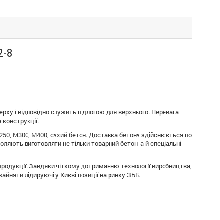
2-8
рху і відповідно служить підлогою для верхнього. Перевага
 конструкції.
50, М300, М400, сухий бетон. Доставка бетону здійснюється по
оляють виготовляти не тільки товарний бетон, а й спеціальні
продукції. Завдяки чіткому дотриманню технології виробництва,
йняти лідируючі у Києві позиції на ринку ЗБВ.