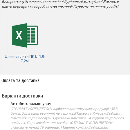
Використовуйте лише високоякісні будівельні матеріали! Замовте
плити перекриття виробництва компанії Стромат на нашому сайті.
Ціни на плити ПК L=1,9-
7,2м
Оплата та доставка
Варіанти доставки
Автобетонозмішувачі
СТРОМАТ «СПЕЦБЕТОН» здійснює доставку всієї продукції (ЗБВ,
бетон, будівельні розчини) по території Києва та Київської області.
Компанія надає послуги з доставки вантажів 24 години на добу без
вихідних. Парк спеціальної техніки «СТРОМАТ «СПЕЦБЕТОН»
становить понад 70 одиниць. Машини компанії обладнані