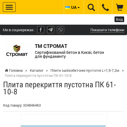
UA
Вхід
Ми в соцмережах:
Показати телефони
ТМ СТРОМАТ
Сертифікований бетон в Києві, бетон
для фундаменту
Головна
>
Каталог
>
Плити залізобетонні пустотні L=1,9-7,2м
>
Плита перекриття пустотна ПК 61-10-8
Плита перекриття пустотна ПК 61-
10-8
Код товару:
324846463