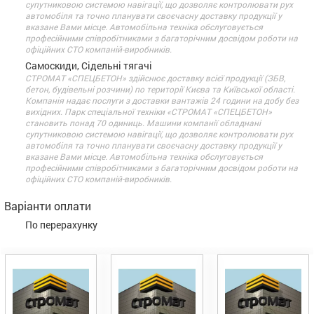
супутниковою системою навігації, що дозволяє контролювати рух
автомобіля та точно планувати своєчасну доставку продукції у
вказане Вами місце. Автомобільна техніка обслуговується
професійними співробітниками з багаторічним досвідом роботи на
офіційних СТО компаній-виробників.
Самоскиди, Сідельні тягачі
СТРОМАТ «СПЕЦБЕТОН» здійснює доставку всієї продукції (ЗБВ,
бетон, будівельні розчини) по території Києва та Київської області.
Компанія надає послуги з доставки вантажів 24 години на добу без
вихідних. Парк спеціальної техніки «СТРОМАТ «СПЕЦБЕТОН»
становить понад 70 одиниць. Машини компанії обладнані
супутниковою системою навігації, що дозволяє контролювати рух
автомобіля та точно планувати своєчасну доставку продукції у
вказане Вами місце. Автомобільна техніка обслуговується
професійними співробітниками з багаторічним досвідом роботи на
офіційних СТО компаній-виробників.
Варіанти оплати
По перерахунку