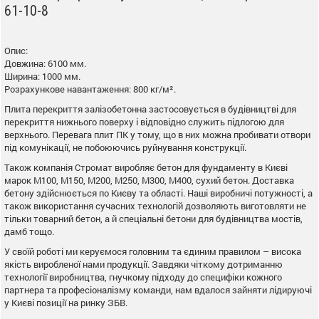
61-10-8
Опис:
Довжина: 6100 мм.
Ширина: 1000 мм.
Розрахункове навантаження: 800 кг/м².
Плита перекриття залізобетонна застосовується в будівництві для
перекриття нижнього поверху і відповідно служить підлогою для
верхнього. Перевага плит ПК у тому, що в них можна пробивати отвори
під комунікації, не побоюючись руйнування конструкції.
Також компанія Стромат виробляє бетон для фундаменту в Києві
марок М100, М150, М200, М250, М300, М400, сухий бетон. Доставка
бетону здійснюється по Києву та області. Наші виробничі потужності, а
також використання сучасних технологій дозволяють виготовляти не
тільки товарний бетон, а й спеціальні бетони для будівництва мостів,
дамб тощо.
У своїй роботі ми керуємося головним та єдиним правилом – висока
якість виробленої нами продукції. Завдяки чіткому дотриманню
технології виробництва, гнучкому підходу до специфіки кожного
партнера та професіоналізму команди, нам вдалося зайняти лідируючі
у Києві позиції на ринку ЗБВ.