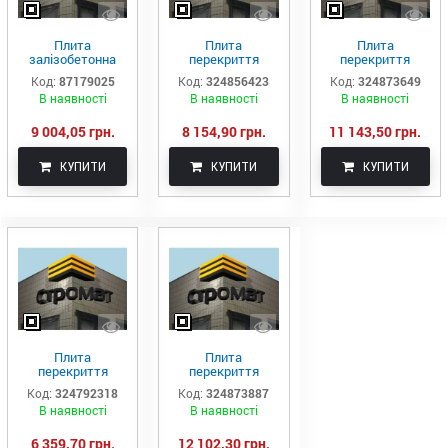
Плита
Плита
Плита
залізобетонна
перекриття
перекриття
багатопустотна
пустотна ПК 65-
пустотна ПК 68-
Код:
87179025
Код:
324856423
Код:
324873649
ПК71.12-8
12-8
15-8
В наявності
В наявності
В наявності
9 004,05 грн.
8 154,90 грн.
11 143,50 грн.
КУПИТИ
КУПИТИ
КУПИТИ
Плита
Плита
перекриття
перекриття
пустотна ПК 55-
пустотна ПК 71-
Код:
324792318
Код:
324873887
10-8
15-8
В наявності
В наявності
6 359,70 грн.
12 102,30 грн.