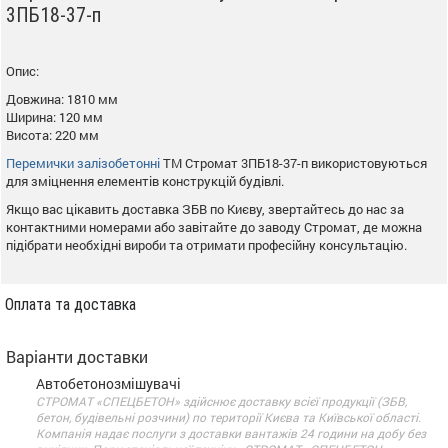
3ПБ18-37-п
Опис:
Довжина: 1810 мм
Ширина: 120 мм
Висота: 220 мм
Перемички залізобетонні
ТМ Стромат 3ПБ18-37-п використовуються
для зміцнення елементів конструкцій будівлі.
Якщо вас цікавить доставка ЗБВ по Києву, звертайтесь до нас за
контактними номерами або завітайте до заводу Стромат, де можна
підібрати необхідні вироби та отримати професійну консультацію.
Оплата та доставка
Варіанти доставки
Автобетонозмішувачі
СТРОМАТ «СПЕЦБЕТОН» здійснює доставку всієї продукції (ЗБВ,
бетон, будівельні розчини) по території Києва та Київської області.
Компанія надає послуги з доставки вантажів 24 години на добу без