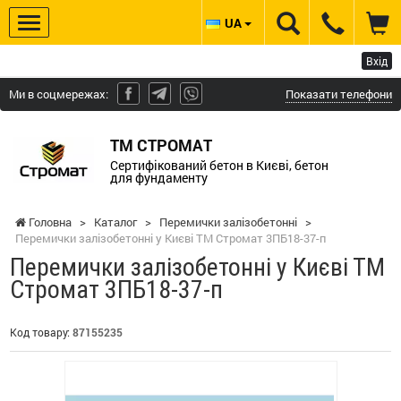
UA
Вхід
Ми в соцмережах:
Показати телефони
ТМ СТРОМАТ
Сертифікований бетон в Києві, бетон
для фундаменту
Головна
>
Каталог
>
Перемички залізобетонні
>
Перемички залізобетонні у Києві ТМ Стромат 3ПБ18-37-п
Перемички залізобетонні у Києві ТМ
Стромат 3ПБ18-37-п
Код товару:
87155235