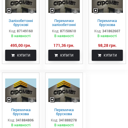
Залізобетонні
Перемички
Перемичка
брускові
залізобетонні
брускова
перемички (Київ)
брускові 3ПБ21-8-
залізобетонна
Код:
87149160
Код:
87150610
Код:
341862607
3ПБ39-8-п
п
2ПБ 16-1-п
В наявності
В наявності
В наявності
495,00 грн.
171,36 грн.
98,28 грн.
КУПИТИ
КУПИТИ
КУПИТИ
Перемичка
Перемичка
брускова
брускова
монолітна 3ПБ
монолітна 3ПБ
Код:
341884806
Код:
341888278
13-37-п
25-8-п
В наявності
В наявності