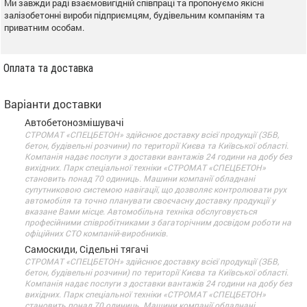
Ми завжди раді взаємовигідній співпраці та пропонуємо якісні
залізобетонні вироби підприємцям, будівельним компаніям та
приватним особам.
Оплата та доставка
Варіанти доставки
Автобетонозмішувачі
СТРОМАТ «СПЕЦБЕТОН» здійснює доставку всієї продукції (ЗБВ,
бетон, будівельні розчини) по території Києва та Київської області.
Компанія надає послуги з доставки вантажів 24 години на добу без
вихідних. Парк спеціальної техніки «СТРОМАТ «СПЕЦБЕТОН»
становить понад 70 одиниць. Машини компанії обладнані
супутниковою системою навігації, що дозволяє контролювати рух
автомобіля та точно планувати своєчасну доставку продукції у
вказане Вами місце. Автомобільна техніка обслуговується
професійними співробітниками з багаторічним досвідом роботи на
офіційних СТО компаній-виробників.
Самоскиди, Сідельні тягачі
СТРОМАТ «СПЕЦБЕТОН» здійснює доставку всієї продукції (ЗБВ,
бетон, будівельні розчини) по території Києва та Київської області.
Компанія надає послуги з доставки вантажів 24 години на добу без
вихідних. Парк спеціальної техніки «СТРОМАТ «СПЕЦБЕТОН»
становить понад 70 одиниць. Машини компанії обладнані