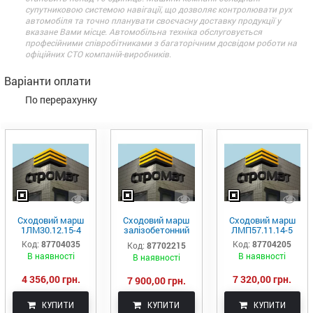
супутниковою системою навігації, що дозволяє контролювати рух
автомобіля та точно планувати своєчасну доставку продукції у
вказане Вами місце. Автомобільна техніка обслуговується
професійними співробітниками з багаторічним досвідом роботи на
офіційних СТО компаній-виробників.
Варіанти оплати
По перерахунку
Сходовий марш
Сходовий марш
Сходовий марш
1ЛМ30.12.15-4
залізобетонний
ЛМП57.11.14-5
ЛМП60.11.15-5-3
Код:
87704035
Код:
87704205
Код:
87702215
В наявності
В наявності
В наявності
4 356,00 грн.
7 320,00 грн.
7 900,00 грн.
КУПИТИ
КУПИТИ
КУПИТИ