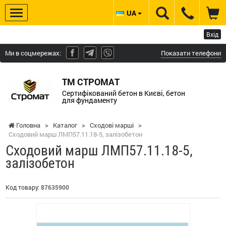
UA
Вхід
Ми в соцмережах:
Показати телефони
ТМ СТРОМАТ
Сертифікований бетон в Києві, бетон
для фундаменту
Головна
>
Каталог
>
Сходові марші
>
Сходовий марш ЛМП57.11.18-5, залізобетон
Сходовий марш ЛМП57.11.18-5,
залізобетон
Код товару:
87635900