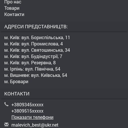
Про нас
Товари
Контакти
АДРЕСИ ПРЕДСТАВНИЦТВ:
м. Київ: вул. Бориспільська, 11
м. Київ: вул. Промислова, 4
м. Київ: вул. Святошинська, 34
м. Київ: вул. Будіндустрії, 7
м. Київ: вул. Резервна, 8
м. Ірпінь: вул. Північна, 54
м. Вишневе: вул. Київська, 54
м. Бровари
КОНТАКТИ
+3809345xxxxx
+3809515xxxxx
Показати телефони
m
ale
vic
h_b
est
@uk
r.n
et