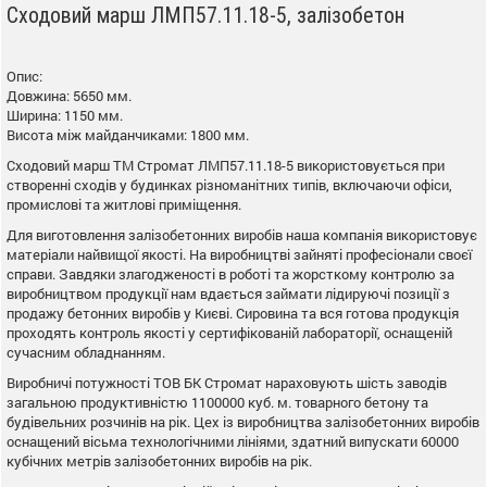
Сходовий марш ЛМП57.11.18-5, залізобетон
Опис:
Довжина: 5650 мм.
Ширина: 1150 мм.
Висота між майданчиками: 1800 мм.
Сходовий марш ТМ Стромат ЛМП57.11.18-5 використовується при
створенні сходів у будинках різноманітних типів, включаючи офіси,
промислові та житлові приміщення.
Для виготовлення залізобетонних виробів наша компанія використовує
матеріали найвищої якості. На виробництві зайняті професіонали своєї
справи. Завдяки злагодженості в роботі та жорсткому контролю за
виробництвом продукції нам вдається займати лідируючі позиції з
продажу бетонних виробів у Києві. Сировина та вся готова продукція
проходять контроль якості у сертифікованій лабораторії, оснащеній
сучасним обладнанням.
Виробничі потужності ТОВ БК Стромат нараховують шість заводів
загальною продуктивністю 1100000 куб. м. товарного бетону та
будівельних розчинів на рік. Цех із виробництва залізобетонних виробів
оснащений вісьма технологічними лініями, здатний випускати 60000
кубічних метрів залізобетонних виробів на рік.