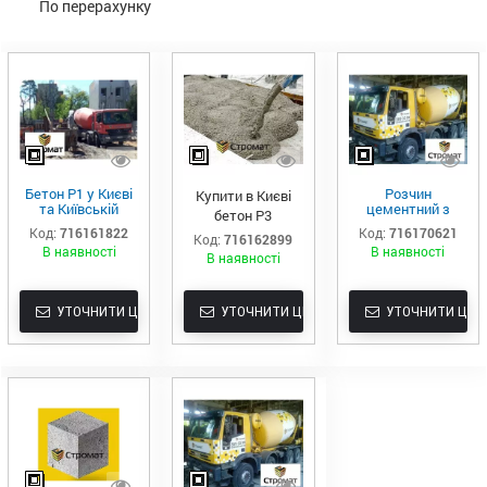
По перерахунку
Бетон Р1 у Києві
Розчин
Купити в Києві
та Київській
цементний з
бетон Р3
області
доставкою в Київ
Код:
716161822
Код:
716170621
та область
Код:
716162899
В наявності
В наявності
В наявності
УТОЧНИТИ ЦІНУ
УТОЧНИТИ ЦІНУ
УТОЧНИТИ ЦІНУ