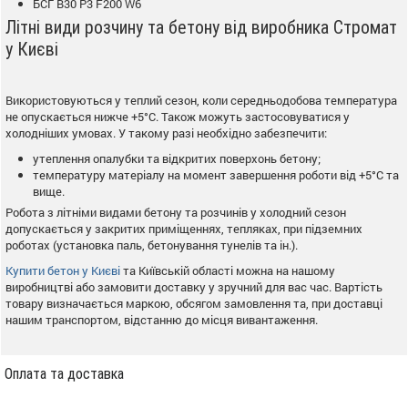
БСГ В30 Р3 F200 W6
Літні види розчину та бетону від виробника Стромат
у Києві
Використовуються у теплий сезон, коли середньодобова температура
не опускається нижче +5°С. Також можуть застосовуватися у
холодніших умовах. У такому разі необхідно забезпечити:
утеплення опалубки та відкритих поверхонь бетону;
температуру матеріалу на момент завершення роботи від +5°С та
вище.
Робота з літніми видами бетону та розчинів у холодний сезон
допускається у закритих приміщеннях, тепляках, при підземних
роботах (установка паль, бетонування тунелів та ін.).
Купити бетон у Києві
та Київській області можна на нашому
виробництві або замовити доставку у зручний для вас час. Вартість
товару визначається маркою, обсягом замовлення та, при доставці
нашим транспортом, відстанню до місця вивантаження.
Оплата та доставка