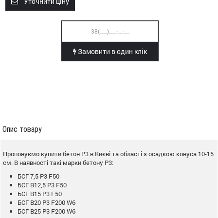
Уточнити ціну
Замовити в один клік
Опис товару
Пропонуємо купити бетон Р3 в Києві та області з осадкою конуса 10-15
см. В наявності такі марки бетону Р3:
БСГ 7,5 Р3 F50
БСГ В12,5 Р3 F50
БСГ В15 Р3 F50
БСГ В20 Р3 F200 W6
БСГ В25 Р3 F200 W6