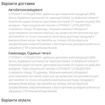
Варіанти доставки
Автобетонозмішувачі
СТРОМАТ «СПЕЦБЕТОН» здійснює доставку всієї продукції (ЗБВ,
бетон, будівельні розчини) по території Києва та Київської області.
Компанія надає послуги з доставки вантажів 24 години на добу без
вихідних. Парк спеціальної техніки «СТРОМАТ «СПЕЦБЕТОН»
становить понад 70 одиниць. Машини компанії обладнані
супутниковою системою навігації, що дозволяє контролювати рух
автомобіля та точно планувати своєчасну доставку продукції у
вказане Вами місце. Автомобільна техніка обслуговується
професійними співробітниками з багаторічним досвідом роботи на
офіційних СТО компаній-виробників.
Самоскиди, Сідельні тягачі
СТРОМАТ «СПЕЦБЕТОН» здійснює доставку всієї продукції (ЗБВ,
бетон, будівельні розчини) по території Києва та Київської області.
Компанія надає послуги з доставки вантажів 24 години на добу без
вихідних. Парк спеціальної техніки «СТРОМАТ «СПЕЦБЕТОН»
становить понад 70 одиниць. Машини компанії обладнані
супутниковою системою навігації, що дозволяє контролювати рух
автомобіля та точно планувати своєчасну доставку продукції у
вказане Вами місце. Автомобільна техніка обслуговується
професійними співробітниками з багаторічним досвідом роботи на
офіційних СТО компаній-виробників.
Варіанти оплати