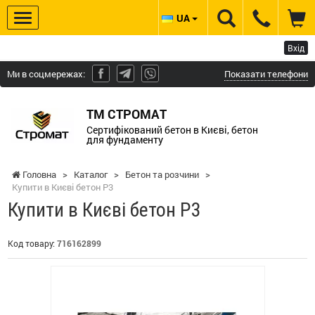
UA
Вхід
Ми в соцмережах:
Показати телефони
ТМ СТРОМАТ
Сертифікований бетон в Києві, бетон
для фундаменту
Головна
>
Каталог
>
Бетон та розчини
>
Купити в Києві бетон Р3
Купити в Києві бетон Р3
Код товару:
716162899