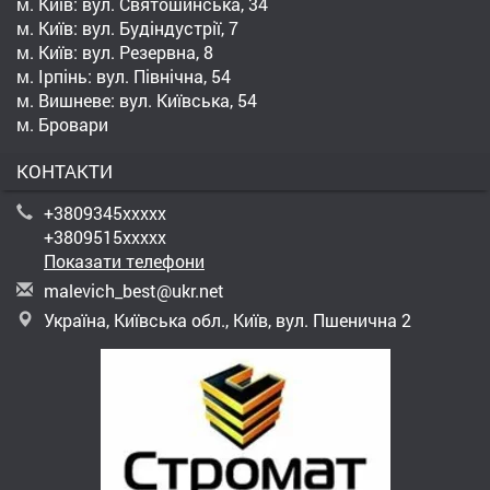
м. Київ: вул. Святошинська, 34
м. Київ: вул. Будіндустрії, 7
м. Київ: вул. Резервна, 8
м. Ірпінь: вул. Північна, 54
м. Вишневе: вул. Київська, 54
м. Бровари
КОНТАКТИ
+3809345xxxxx
+3809515xxxxx
Показати телефони
m
ale
vic
h_b
est
@uk
r.n
et
Україна, Київська обл., Київ, вул. Пшенична 2