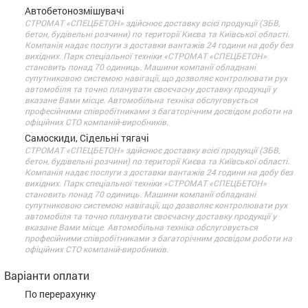
Автобетонозмішувачі
СТРОМАТ «СПЕЦБЕТОН» здійснює доставку всієї продукції (ЗБВ,
бетон, будівельні розчини) по території Києва та Київської області.
Компанія надає послуги з доставки вантажів 24 години на добу без
вихідних. Парк спеціальної техніки «СТРОМАТ «СПЕЦБЕТОН»
становить понад 70 одиниць. Машини компанії обладнані
супутниковою системою навігації, що дозволяє контролювати рух
автомобіля та точно планувати своєчасну доставку продукції у
вказане Вами місце. Автомобільна техніка обслуговується
професійними співробітниками з багаторічним досвідом роботи на
офіційних СТО компаній-виробників.
Самоскиди, Сідельні тягачі
СТРОМАТ «СПЕЦБЕТОН» здійснює доставку всієї продукції (ЗБВ,
бетон, будівельні розчини) по території Києва та Київської області.
Компанія надає послуги з доставки вантажів 24 години на добу без
вихідних. Парк спеціальної техніки «СТРОМАТ «СПЕЦБЕТОН»
становить понад 70 одиниць. Машини компанії обладнані
супутниковою системою навігації, що дозволяє контролювати рух
автомобіля та точно планувати своєчасну доставку продукції у
вказане Вами місце. Автомобільна техніка обслуговується
професійними співробітниками з багаторічним досвідом роботи на
офіційних СТО компаній-виробників.
Варіанти оплати
По перерахунку