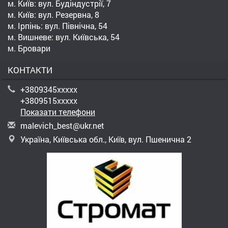
м. Київ: вул. Будіндустрії, 7
м. Київ: вул. Резервна, 8
м. Ірпінь: вул. Північна, 54
м. Вишневе: вул. Київська, 54
м. Бровари
КОНТАКТИ
+3809345xxxxx
+3809515xxxxx
Показати телефони
m
ale
vic
h_b
est
@uk
r.n
et
Україна, Київська обл., Київ, вул. Пшенична 2