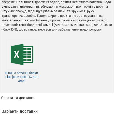
збереження міцності дорожніх одягів, захист земляного полотна щодо
руйнування (вимивання), збільшення міжремонтних термінів доріг та
штучних споруд, підвищує рівень безпеки та зручності руху
транспортних засобів. Також, широке практичне застосування на
магістральних автомобільних дорогах та міських вулицях отримали
цементобетонні бордюрні камені (БР100.30.15, БР100.30.18, БР100.45.18
- блок Б-5), що встановлюються для забезпечення водопропуску.
Ціни на бетонні блоки,
півсфери та ЩПС для
доріг
Оплата та доставка
Варіанти доставки