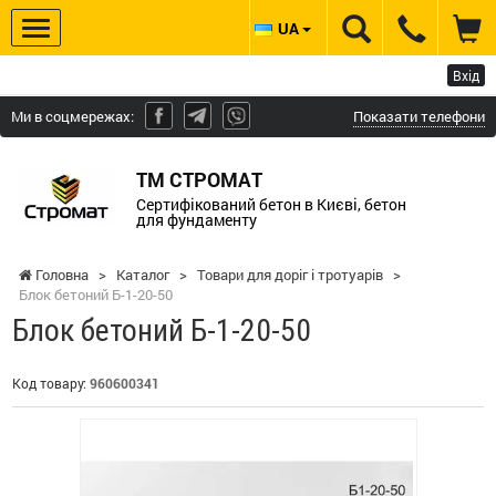
UA
Вхід
Ми в соцмережах:
Показати телефони
ТМ СТРОМАТ
Сертифікований бетон в Києві, бетон
для фундаменту
Головна
>
Каталог
>
Товари для доріг і тротуарів
>
Блок бетоний Б-1-20-50
Блок бетоний Б-1-20-50
Код товару:
960600341