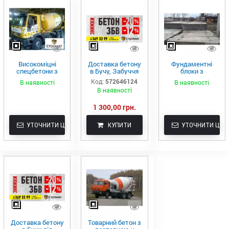
Високоміцні
Доставка бетону
Фундаментні
спецбетони з
в Бучу, Забуччя
блоки з
доставкою в
доставкою у
Код:
572646124
В наявності
В наявності
Бучу
Бучу
В наявності
1 300,00 грн.
УТОЧНИТИ ЦІНУ
КУПИТИ
УТОЧНИТИ ЦІНУ
Доставка бетону
Товарний бетон з