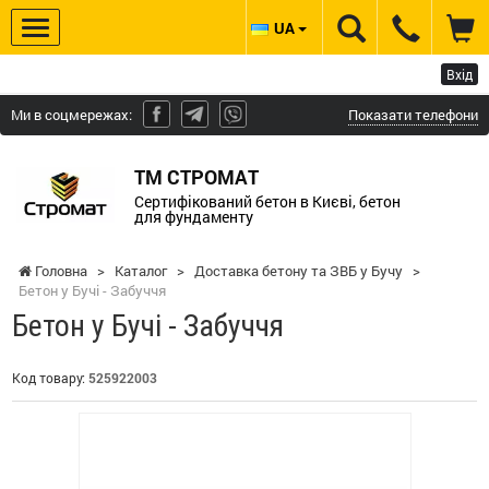
UA
Вхід
Ми в соцмережах:
Показати телефони
ТМ СТРОМАТ
Сертифікований бетон в Києві, бетон
для фундаменту
Головна
>
Каталог
>
Доставка бетону та ЗВБ у Бучу
>
Бетон у Бучі - Забуччя
Бетон у Бучі - Забуччя
Код товару:
525922003