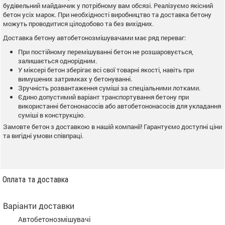
будівельний майданчик у потрібному вам обсязі. Реалізуємо якісний
бетон усіх марок. При необхідності виробництво та доставка бетону
можуть проводитися цілодобово та без вихідних.
Доставка бетону автобетонозмішувачами має ряд переваг:
При постійному перемішуванні бетон не розшаровується,
залишається однорідним.
У міксері бетон зберігає всі свої товарні якості, навіть при
вимушених затримках у бетонуванні.
Зручність розвантаження суміші за спеціальними лотками.
Єдино допустимий варіант транспортування бетону при
використанні бетононасосів або автобетононасосів для укладання
суміші в конструкцію.
Замовте бетон з доставкою в нашій компанії! Гарантуємо доступні ціни
та вигідні умови співпраці.
Оплата та доставка
Варіанти доставки
Автобетонозмішувачі