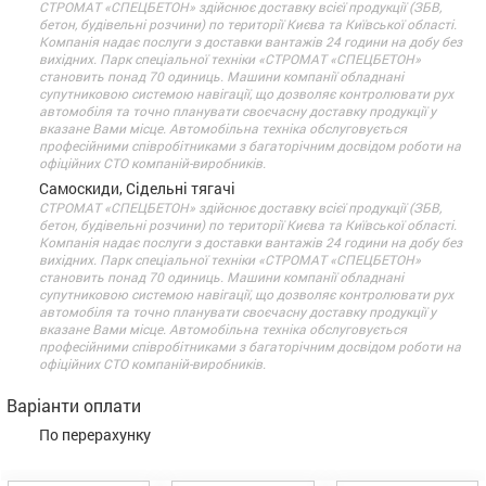
СТРОМАТ «СПЕЦБЕТОН» здійснює доставку всієї продукції (ЗБВ,
бетон, будівельні розчини) по території Києва та Київської області.
Компанія надає послуги з доставки вантажів 24 години на добу без
вихідних. Парк спеціальної техніки «СТРОМАТ «СПЕЦБЕТОН»
становить понад 70 одиниць. Машини компанії обладнані
супутниковою системою навігації, що дозволяє контролювати рух
автомобіля та точно планувати своєчасну доставку продукції у
вказане Вами місце. Автомобільна техніка обслуговується
професійними співробітниками з багаторічним досвідом роботи на
офіційних СТО компаній-виробників.
Самоскиди, Сідельні тягачі
СТРОМАТ «СПЕЦБЕТОН» здійснює доставку всієї продукції (ЗБВ,
бетон, будівельні розчини) по території Києва та Київської області.
Компанія надає послуги з доставки вантажів 24 години на добу без
вихідних. Парк спеціальної техніки «СТРОМАТ «СПЕЦБЕТОН»
становить понад 70 одиниць. Машини компанії обладнані
супутниковою системою навігації, що дозволяє контролювати рух
автомобіля та точно планувати своєчасну доставку продукції у
вказане Вами місце. Автомобільна техніка обслуговується
професійними співробітниками з багаторічним досвідом роботи на
офіційних СТО компаній-виробників.
Варіанти оплати
По перерахунку