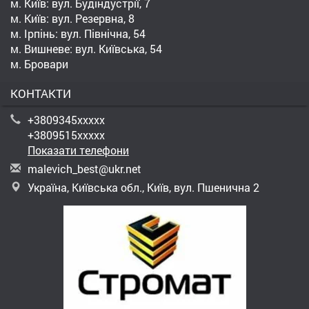
м. Київ: вул. Будіндустрії, 7
м. Київ: вул. Резервна, 8
м. Ірпінь: вул. Північна, 54
м. Вишневе: вул. Київська, 54
м. Бровари
КОНТАКТИ
+3809345xxxxx
+3809515xxxxx
Показати телефони
m
ale
vic
h_b
est
@uk
r.n
et
Україна, Київська обл., Київ, вул. Пшенична 2