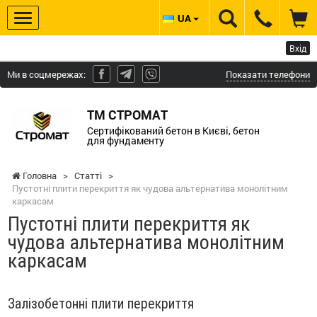
UA
Вхід
Ми в соцмережах:
Показати телефони
ТМ СТРОМАТ
Сертифікований бетон в Києві, бетон
для фундаменту
Головна
>
Статті
>
Пустотні плити перекриття як чудова альтернатива монолітним
каркасам
Пустотні плити перекриття як
чудова альтернатива монолітним
каркасам
Залізобетонні плити перекриття