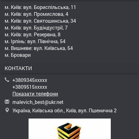
м. Київ: вул. Бориспільська, 11
м. Київ: вул. Промислова, 4
м. Київ: вул. Святошинська, 34
м. Київ: вул. Будіндустрії, 7
м. Київ: вул. Резервна, 8
м. Ірпінь: вул. Північна, 54
м. Вишневе: вул. Київська, 54
м. Бровари
КОНТАКТИ
+3809345xxxxx
+3809515xxxxx
Показати телефони
m
ale
vic
h_b
est
@uk
r.n
et
Україна, Київська обл., Київ, вул. Пшенична 2