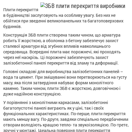
Плити перекриття
в будівництві заслуговують на особливу увагу. Без них не
обійтися при зведенні великопанельних та багатоповерхових
будинків.
Конструкція ЗБВ плити створена таким чином, що арматура
робить її жорсткою, а оболонка з бетону забезпечує захист
сталевої арматури від згубних впливів навколишнього
середовища. Всередині плита має порожнечі, які проходять
через неї наскрізь. Ці порожнечі забезпечують захист
залізобетонної панелі перекриття від зламу та деформації.
Головні складові для виробництва залізобетонних панелей –
вода та цемент. При змішуванні вони перетворюються на густу
масу, яка після затвердіння набуває форми монолітного
каменю. Таким чином, плити ЗБВ є жорсткою, довговічною і
дуже надійною конструкцією.
У порівнянні з монолітними каркасами, залізобетонні
багатопустотні панелі виграють як у ціні, так і своїх
функціональних характеристиках. По-перше, плити перекриття
мають меншу вагу. По-друге, завдяки спеціально передбаченим
отворам володіють кращою тепло- та звукоізоляцією. По-третє,
зручні у монтажі. Ідеальна поверхня плити перекриття