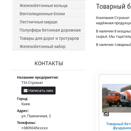
Товарный б
Железобетонные кольца
Вентиляционные блоки
Компания Стромат 
Лестничные марши
надёжная продукци
Полусфера бетонная дорожная
В наличии 8 мощны
сырья. Мы тщатель
Товары для дорог и тротуаров
В наличии товарный
Железобетонный забор
КОНТАКТЫ
Название предприятия:
ТМ Стромат
Написать нам
Город:
Киев
Адрес:
ул. Пшеничная, 2
Телефоны:
Товарный бет
фундамен
+3809345xxxxx