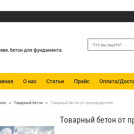
еве, бетон для фундамента
авная
О нас
Статьи
Прайс
Оплата/Дост
алог
>
Товарный бетон
>
Товарный бетон от производителя
Товарный бетон от п