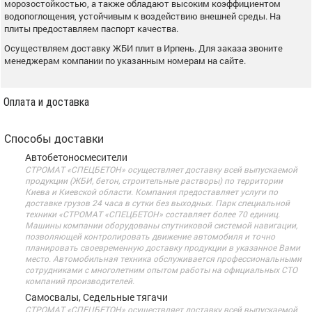
морозостойкостью, а также обладают высоким коэффициентом
водопоглощения, устойчивым к воздействию внешней среды. На
плиты предоставляем паспорт качества.
Осуществляем доставку ЖБИ плит в Ирпень. Для заказа звоните
менеджерам компании по указанным номерам на сайте.
Оплата и доставка
Способы доставки
Автобетоносмесители
СТРОМАТ «СПЕЦБЕТОН» осуществляет доставку всей выпускаемой
продукции (ЖБИ, бетон, строительные растворы) по территории
Киева и Киевской области. Компания предоставляет услуги по
доставке грузов 24 часа в сутки без выходных. Парк специальной
техники «СТРОМАТ «СПЕЦБЕТОН» составляет более 70 единиц.
Машины компании оборудованы спутниковой системой навигации,
позволяющей контролировать движение автомобиля и точно
планировать своевременную доставку продукции в указанное Вами
место. Автомобильная техника обслуживается профессиональными
сотрудниками с многолетним опытом работы на официальных СТО
компаний производителей.
Самосвалы, Седельные тягачи
СТРОМАТ «СПЕЦБЕТОН» осуществляет доставку всей выпускаемой