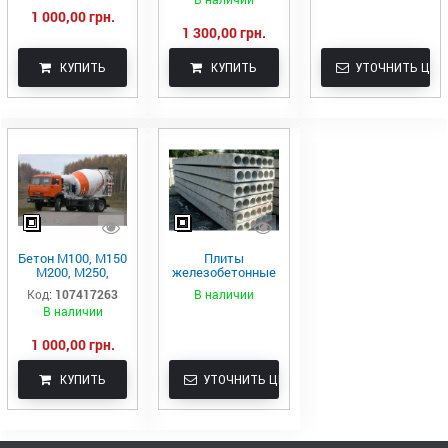
1 000,00 грн.
1 300,00 грн.
КУПИТЬ
КУПИТЬ
УТОЧНИТЬ ЦЕН
Бетон М100, М150
Плиты
М200, М250,
железобетонные
М300, М400 –
с доставкой в
Код:
107417263
В наличии
Ирпень
Ирпень
В наличии
1 000,00 грн.
КУПИТЬ
УТОЧНИТЬ ЦЕНУ