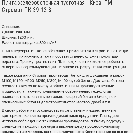
Плита железобетонная пустотная - Киев, ТМ
Стромат ПК 39-12-8
Описание:
Длина: 3900 мм.
Ширина: 1200 мм.
Расчетная нагрузка: 800 кг/м².
Плита перекрытия железобетонная применяется в строительстве для
перекрытия нижнего этажа и соответственно служит полом для
верхнего. Преимущество плит ПК в том, что в них можно пробивать
отверстия под коммуникации, не опасаясь разрушения конструкции.
Также компания Стромат производит бетон для фундамента марок
М100, М150, М200, М250, М300, М400, сухой бетон. Доставка бетона
осуществляется по Киеву и области. Наши производственные
мощности, а также использование современных технологий
позволяют изготовлять не только товарный бетон в Киеве, но и
специальные бетоны для строительства мостов, дамб и т.д.
В своей работе мы руководствуемся главным и единственным
критерием - качество производимой нами продукции. Благодаря
четкому соблюдению технологии производства, гибкому подходу к
специфике каждого партнера и высочайшему профессионализму
команды, нам удалось занять лидирующие в Киеве позиции на рынке