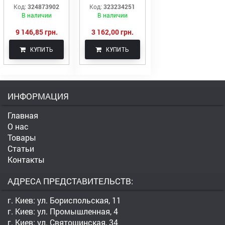
пустотная ПК 72-
пустотная ПК 22-
Код:
324873902
Код:
323234251
12-8
10-8
В наличии
В наличии
9 146,85 грн.
3 162,00 грн.
КУПИТЬ
КУПИТЬ
ИНФОРМАЦИЯ
Главная
О нас
Товары
Статьи
Контакты
АДРЕСА ПРЕДСТАВИТЕЛЬСТВ:
г. Киев: ул. Бориспольская, 11
г. Киев: ул. Промышленная, 4
г. Киев: ул. Святошинская, 34