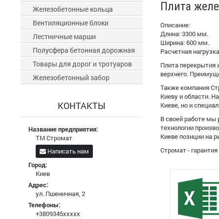
Плита желе
Железобетонные кольца
Вентиляционные блоки
Описание:
Длина: 3300 мм.
Лестничные марши
Ширина: 600 мм.
Полусфера бетонная дорожная
Расчетная нагрузка:
Товары для дорог и тротуаров
Плита перекрытия 
верхнего. Преимуще
Железобетонный забор
Также компания Стр
Киеву и области. 
КОНТАКТЫ
Киеве, но и специа
В своей работе мы
технологии произв
Название предприятия:
Киеве позиции на 
ТМ Стромат
Стромат - гарантия
Написать нам
Город:
Киев
Адрес:
ул. Пшеничная, 2
Телефоны:
+3809345xxxxx