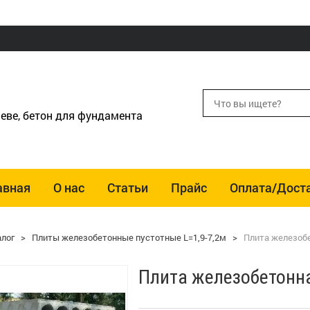
еве, бетон для фундамента
авная
О нас
Статьи
Прайс
Оплата/Дост
алог
>
Плиты железобетонные пустотные L=1,9-7,2м
>
Плита железобе
Плита железобетонна