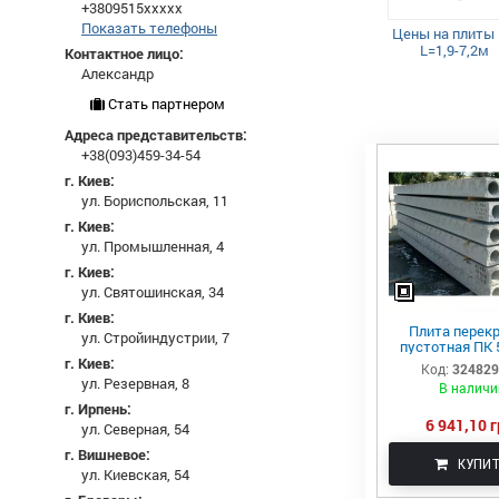
+3809515xxxxx
Показать телефоны
Цены на плиты
L=1,9-7,2м
Контактное лицо:
Александр
Стать партнером
Адреса представительств:
+38(093)459-34-54
г. Киев:
ул. Бориспольская, 11
г. Киев:
ул. Промышленная, 4
г. Киев:
ул. Святошинская, 34
г. Киев:
Плита перек
ул. Стройиндустрии, 7
пустотная ПК 
г. Киев:
Код:
32482
ул. Резервная, 8
В наличи
г. Ирпень:
6 941,10 г
ул. Северная, 54
г. Вишневое:
КУПИ
ул. Киевская, 54