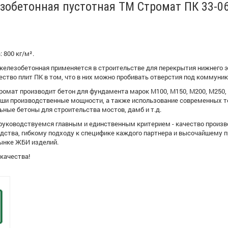
зобетонная пустотная ТМ Стромат ПК 33-06
 800 кг/м².
железобетонная применяется в строительстве для перекрытия нижнего э
ство плит ПК в том, что в них можно пробивать отверстия под коммуник
омат производит бетон для фундамента марок М100, М150, М200, М250, 
Наши производственные мощности, а также использование современных те
льные бетоны для строительства мостов, дамб и т.д.
 руководствуемся главным и единственным критерием - качество произ
одства, гибкому подходу к специфике каждого партнера и высочайшему
рынке ЖБИ изделий.
 качества!