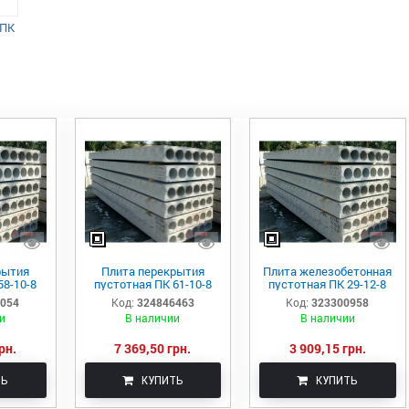
 ПК
рытия
Плита перекрытия
Плита железобетонная
58-10-8
пустотная ПК 61-10-8
пустотная ПК 29-12-8
9054
Код:
324846463
Код:
323300958
и
В наличии
В наличии
рн.
7 369,50 грн.
3 909,15 грн.
ТЬ
КУПИТЬ
КУПИТЬ