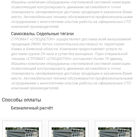
Машины компании оборудованы спутниковой системой навигации,
позволяющей контролировать движение автомобиля и точно
планировать своевременную доставку продукции в указанное Вами
место. Автомобильная техника обслуживается профессиональными
сотрудниками с многолетним опытом работы на официальных СТО
компаний производителей.
Самосвалы, Седельные тягачи
СТРОМАТ «СПЕЦБЕТОН» осуществляет доставку всей выпускаемой
продукции (ЖБИ, бетон, строительные растворы) по территории
Киева и Киевской области. Компания предоставляет услуги по
доставке грузов 24 часа в сутки без выходных. Парк специальной
техники «СТРОМАТ «СПЕЦБЕТОН» составляет более 70 единиц.
Машины компании оборудованы спутниковой системой навигации,
позволяющей контролировать движение автомобиля и точно
планировать своевременную доставку продукции в указанное Вами
место. Автомобильная техника обслуживается профессиональными
сотрудниками с многолетним опытом работы на официальных СТО
компаний производителей.
Способы оплаты
Безналичный расчёт