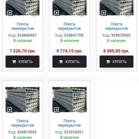
Плита
Плита
Плита
перекрытия
перекрытия
перекрытия
пустотная ПК 60-
пустотная ПК 63-
пустотная ПК 68-
Код:
324846407
Код:
324847709
Код:
324870592
12-8
15-8
12-8
В наличии
В наличии
В наличии
7 226,70 грн.
9 774,15 грн.
8 585,85 грн.
КУПИТЬ
КУПИТЬ
КУПИТЬ
Плита
Плита
перекрытия
перекрытия
пустотная ПК 72-
пустотная ПК 22-
Код:
324873902
Код:
323234251
12-8
10-8
В наличии
В наличии