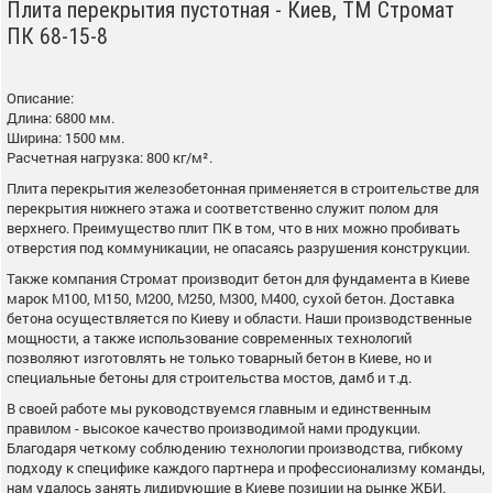
Плита перекрытия пустотная - Киев, ТМ Стромат
ПК 68-15-8
Описание:
Длина: 6800 мм.
Ширина: 1500 мм.
Расчетная нагрузка: 800 кг/м².
Плита перекрытия железобетонная применяется в строительстве для
перекрытия нижнего этажа и соответственно служит полом для
верхнего. Преимущество плит ПК в том, что в них можно пробивать
отверстия под коммуникации, не опасаясь разрушения конструкции.
Также компания Стромат производит бетон для фундамента в Киеве
марок М100, М150, М200, М250, М300, М400, сухой бетон. Доставка
бетона осуществляется по Киеву и области. Наши производственные
мощности, а также использование современных технологий
позволяют изготовлять не только товарный бетон в Киеве, но и
специальные бетоны для строительства мостов, дамб и т.д.
В своей работе мы руководствуемся главным и единственным
правилом - высокое качество производимой нами продукции.
Благодаря четкому соблюдению технологии производства, гибкому
подходу к специфике каждого партнера и профессионализму команды,
нам удалось занять лидирующие в Киеве позиции на рынке ЖБИ.