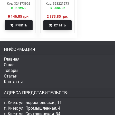
пустотная ПК 72-
пустотная ПК 19-
Код:
324873902
Код:
323221273
12-8
12-8
В наличии
В наличии
9 146,85 грн.
2 873,85 грн.
КУПИТЬ
КУПИТЬ
ИНФОРМАЦИЯ
Главная
О нас
Товары
Статьи
Контакты
АДРЕСА ПРЕДСТАВИТЕЛЬСТВ:
г. Киев: ул. Бориспольская, 11
г. Киев: ул. Промышленная, 4
г. Киев: ул. Святошинская, 34