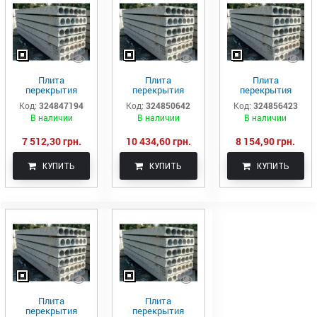
Плита
Плита
Плита
перекрытия
перекрытия
перекрытия
пустотная ПК 62-
пустотная ПК 64-
пустотная ПК 65-
Код:
324847194
Код:
324850642
Код:
324856423
12-8
15-8
12-8
В наличии
В наличии
В наличии
7 512,30 грн.
10 434,60 грн.
8 154,90 грн.
КУПИТЬ
КУПИТЬ
КУПИТЬ
Плита
Плита
перекрытия
перекрытия