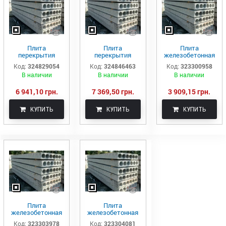
Плита
Плита
Плита
перекрытия
перекрытия
железобетонная
пустотная ПК 58-
пустотная ПК 61-
пустотная ПК 29-
Код:
324829054
Код:
324846463
Код:
323300958
10-8
10-8
12-8
В наличии
В наличии
В наличии
6 941,10 грн.
7 369,50 грн.
3 909,15 грн.
КУПИТЬ
КУПИТЬ
КУПИТЬ
Плита
Плита
железобетонная
железобетонная
пустотная ПК 33-
пустотная ПК 36-
Код:
323303978
Код:
323304081