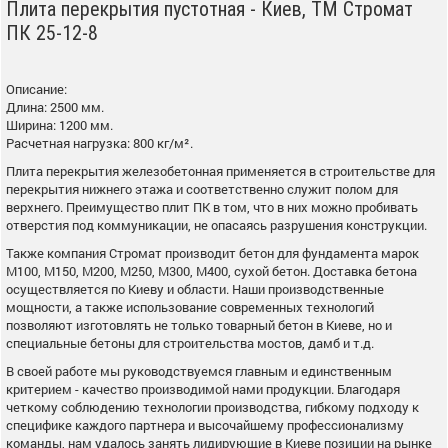
Плита перекрытия пустотная - Киев, ТМ Стромат
ПК 25-12-8
Описание:
Длина: 2500 мм.
Ширина: 1200 мм.
Расчетная нагрузка: 800 кг/м².
Плита перекрытия железобетонная применяется в строительстве для
перекрытия нижнего этажа и соответственно служит полом для
верхнего. Преимущество плит ПК в том, что в них можно пробивать
отверстия под коммуникации, не опасаясь разрушения конструкции.
Также компания Стромат производит бетон для фундамента марок
М100, М150, М200, М250, М300, М400, сухой бетон. Доставка бетона
осуществляется по Киеву и области. Наши производственные
мощности, а также использование современных технологий
позволяют изготовлять не только товарный бетон в Киеве, но и
специальные бетоны для строительства мостов, дамб и т.д.
В своей работе мы руководствуемся главным и единственным
критерием - качество производимой нами продукции. Благодаря
четкому соблюдению технологии производства, гибкому подходу к
специфике каждого партнера и высочайшему профессионализму
команды, нам удалось занять лидирующие в Киеве позиции на рынке