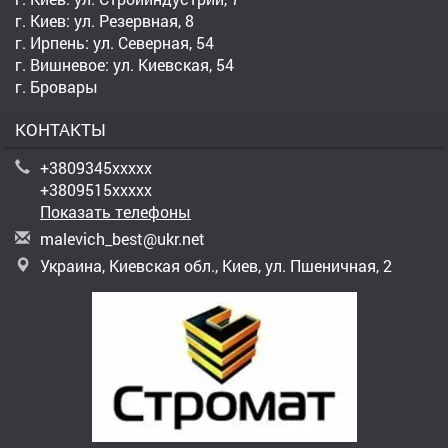
г. Киев: ул. Резервная, 8
г. Ирпень: ул. Северная, 54
г. Вишневое: ул. Киевская, 54
г. Бровары
КОНТАКТЫ
+3809345xxxxx
+3809515xxxxx
Показать телефоны
m
ale
vic
h_b
est
@uk
r.n
et
Украина, Киевская обл., Киев, ул. Пшеничная, 2