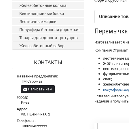
Форма
:
брусочная
Железобетонные кольца
Вентиляционные блоки
Описание тов
Лестничные марши
Полусфера бетонная дорожная
Перемычка 
Товары для дорог и тротуаров
Изготавливается и
Железобетонный забор
Компания Стромат и
лестничные м
КОНТАКТЫ
ЖБИ плиты пе
вентиляционны
фундаментные
Название предприятия:
сваи;
ТМ Стромат
железобетонн
Написать нам
полусферы до
Если вас интересу
Город:
изделия и получит
Киев
Адрес:
ул. Пшеничная, 2
Телефоны:
+3809345xxxxx