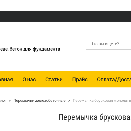
еве, бетон для фундамента
авная
О нас
Статьи
Прайс
Оплата/Дост
алог
>
Перемычки железобетонные
>
Перемычка брусковая монолитна
Перемычка брускова