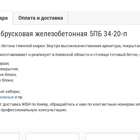
ара
Оплата и доставка
брусковая железобетонная 5ПБ 34-20-п
з бетона тяжелой марки. Внутри высококачественная арматура, покрыта
зготавливает и реализует в Киевской области и столице готовый бетон, 
арши;
рекрытия;
е блоки;
 блоки;
ые заборы;
рожные
и пр.
ет доставка ЖБИ по Киеву, обращайтесь к нам по контактным номерам и
ь профессиональную консультацию.