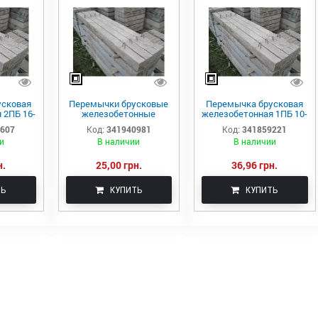
усковая
Перемычки брусковые
Перемычка брусковая
 2ПБ 16-
железобетонные
железобетонная 1ПБ 10-
Стромат
1
2607
Код:
341940981
Код:
341859221
и
В наличии
В наличии
н.
25,00 грн.
36,96 грн.
ТЬ
КУПИТЬ
КУПИТЬ