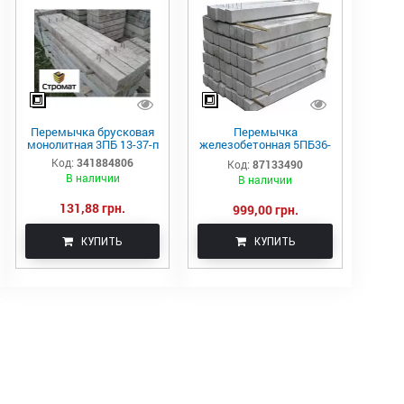
Перемычка брусковая
Перемычка
монолитная 3ПБ 13-37-п
железобетонная 5ПБ36-
20-п
Код:
341884806
Код:
87133490
В наличии
В наличии
131,88 грн.
999,00 грн.
КУПИТЬ
КУПИТЬ