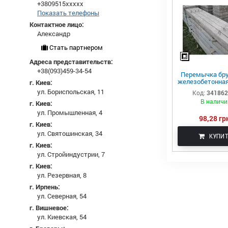
+3809515xxxxx
Показать телефоны
Контактное лицо:
Александр
Стать партнером
Адреса представительств:
+38(093)459-34-54
Перемычка бр
железобетонная
г. Киев:
1-п
ул. Бориспольская, 11
Код:
34186
В наличи
г. Киев:
ул. Промышленная, 4
98,28 гр
г. Киев:
ул. Святошинская, 34
КУПИ
г. Киев:
ул. Стройиндустрии, 7
г. Киев:
ул. Резервная, 8
г. Ирпень:
ул. Северная, 54
г. Вишневое:
ул. Киевская, 54