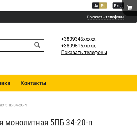
Ua
Ru
Вход
Показать телефоны
+3809345xxxxx,
+3809515xxxxx,
Показать телефоны
авка
Контакты
я 5ПБ 34-20-п
я монолитная 5ПБ 34-20-п