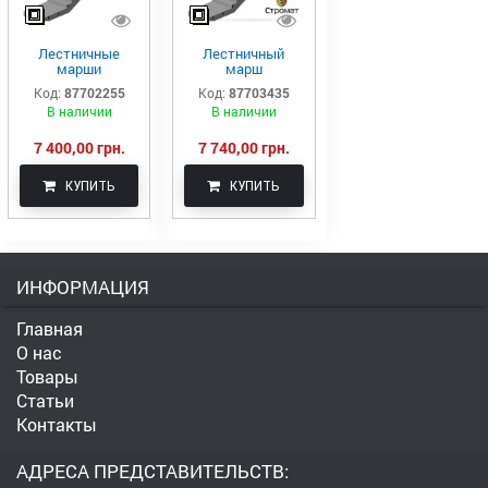
Лестничные
Лестничный
марши
марш
железобетонные
железобетонный
Код:
87702255
Код:
87703435
ЛМП57.11.15-5-3
ЛМП60.11.17-5
В наличии
В наличии
7 400,00 грн.
7 740,00 грн.
КУПИТЬ
КУПИТЬ
ИНФОРМАЦИЯ
Главная
О нас
Товары
Статьи
Контакты
АДРЕСА ПРЕДСТАВИТЕЛЬСТВ: