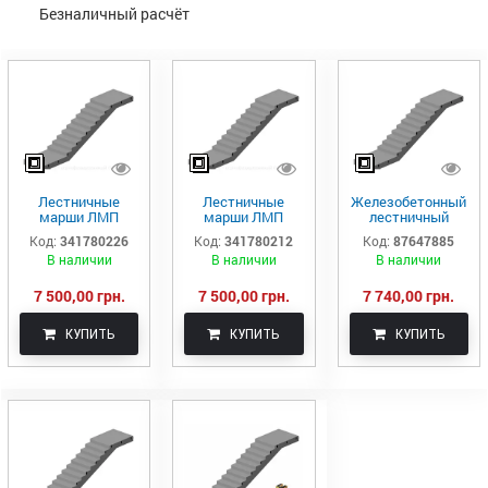
Безналичный расчёт
Лестничные
Лестничные
Железобетонный
марши ЛМП
марши ЛМП
лестничный
57.11.17-5-1
57.11.17-5-2
марш Стромат
Код:
341780226
Код:
341780212
Код:
87647885
ЛМП60.11.17-5-3
В наличии
В наличии
В наличии
7 500,00 грн.
7 500,00 грн.
7 740,00 грн.
КУПИТЬ
КУПИТЬ
КУПИТЬ