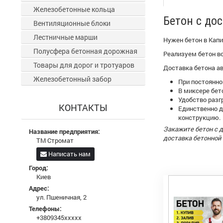
Железобетонные кольца
Бетон с до
Вентиляционные блоки
Лестничные марши
Нужен бетон в Кап
Полусфера бетонная дорожная
Реализуем бетон в
Товары для дорог и тротуаров
Доставка бетона а
Железобетонный забор
При постоянно
В миксере бет
Удобство разг
КОНТАКТЫ
Единственно д
конструкцию.
Закажите бетон с 
Название предприятия:
доставка бетонной
ТМ Стромат
Написать нам
Город:
Киев
Адрес:
ул. Пшеничная, 2
Телефоны:
+3809345xxxxx