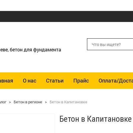
еве, бетон для фундамента
авная
О нас
Статьи
Прайс
Оплата/Дост
алог
>
Бетон в регионе
>
Бетон в Капитановке
Бетон в Капитановке