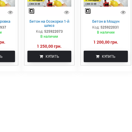
тровка
Бетон на Осокорки 1-й
Бетон в Мощун
шлюз
8937
Код:
525922031
Код:
525922073
и
В наличии
В наличии
рн.
1 200,00 грн.
1 250,00 грн.
ТЬ
КУПИТЬ
КУПИТЬ