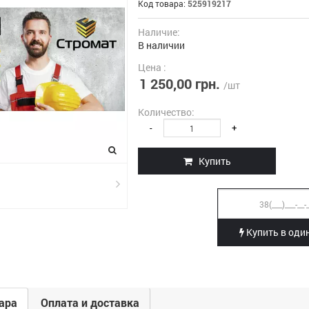
Код товара:
525919217
Наличие:
В наличии
Цена :
1 250,00 грн.
/шт
Количество:
-
+
Купить
Купить в один
ара
Оплата и доставка